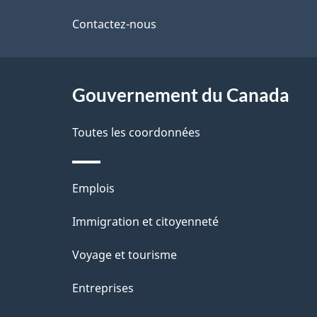
i
de
Contactez-nous
l
ce
s
site
Gouvernement du Canada
d
e
Toutes les coordonnées
l
Thèmes
Emplois
a
et
Immigration et citoyenneté
p
sujets
Voyage et tourisme
a
Entreprises
g