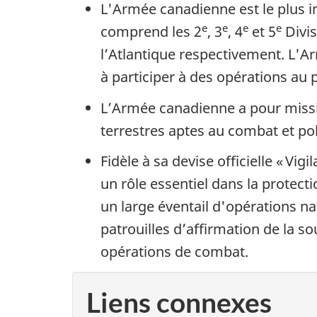
L'Armée canadienne est le plus
e
e
e
e
comprend les 2
, 3
, 4
et 5
Divis
l’Atlantique respectivement. L'A
à participer à des opérations au
L’Armée canadienne a pour missi
terrestres aptes au combat et po
Fidèle à sa devise officielle « V
un rôle essentiel dans la protect
un large éventail d'opérations na
patrouilles d’affirmation de la s
opérations de combat.
Liens connexes