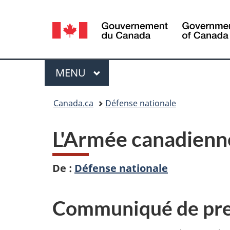
Sélection
de
la
Menu
MENU
PRINCIPAL
langue
Vous
Canada.ca
Défense nationale
êtes
L'Armée canadienn
ici :
De :
Défense nationale
Communiqué de pre