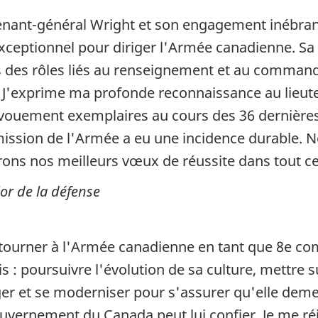
tenant-général Wright et son engagement inébran
xceptionnel pour diriger l'Armée canadienne. Sa
ans des rôles liés au renseignement et au comman
s. J'exprime ma profonde reconnaissance au lieu
 dévouement exemplaires au cours des 36 dernièr
 mission de l'Armée a eu une incidence durable. N
frons nos meilleurs vœux de réussite dans tout ce
or de la défense
etourner à l'Armée canadienne en tant que 8e 
 : poursuivre l'évolution de sa culture, mettre s
er et se moderniser pour s'assurer qu'elle demeu
uvernement du Canada peut lui confier. Je me réjo