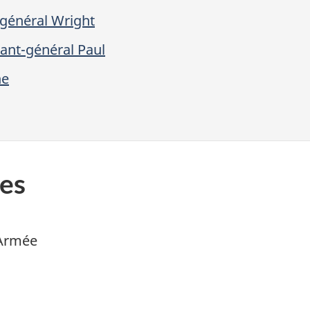
général Wright
ant-général Paul
ne
es
’Armée