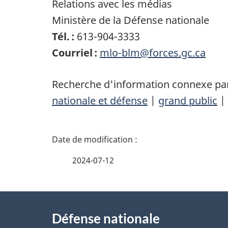
Relations avec les médias
Ministère de la Défense nationale
Tél. :
613-904-3333
Courriel :
mlo-blm@forces.gc.ca
Recherche d'information connexe par
nationale et défense
|
grand public
|
D
é
2024-07-12
t
À
a
Défense nationale
propos