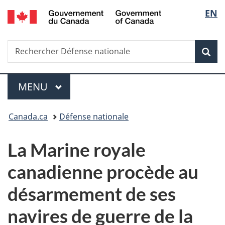
/
Sélec
EN
Passer
Passer
Passer
Government
au
à
à
de
of
contenu
«
la
Canada
Recherche
Rechercher
principal
Au
version
Rec
la
Défense
sujet
HTML
nationale
du
simplifiée
langu
Menu
gouvernement
MENU
PRINCIPAL
»
Vous
Canada.ca
Défense nationale
êtes
La Marine royale
ici :
canadienne procède au
désarmement de ses
navires de guerre de la