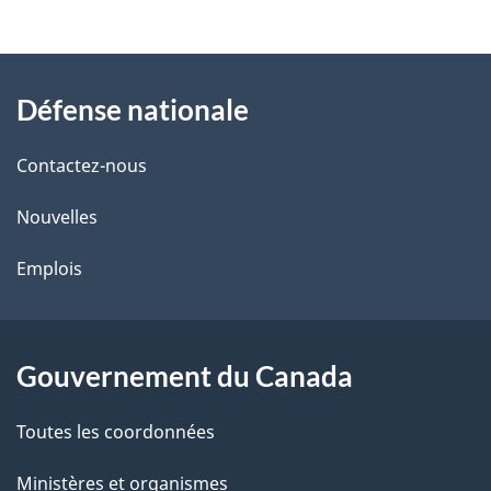
t
À
a
Défense nationale
propos
i
de
l
Contactez-nous
ce
s
Nouvelles
site
d
Emplois
e
l
Gouvernement du Canada
a
Toutes les coordonnées
p
Ministères et organismes