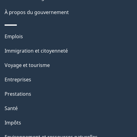
a
À propos du gouvernement
g
e
Thèmes
Emplois
et
Immigration et citoyenneté
sujets
Voyage et tourisme
Entreprises
Prestations
Santé
Impôts