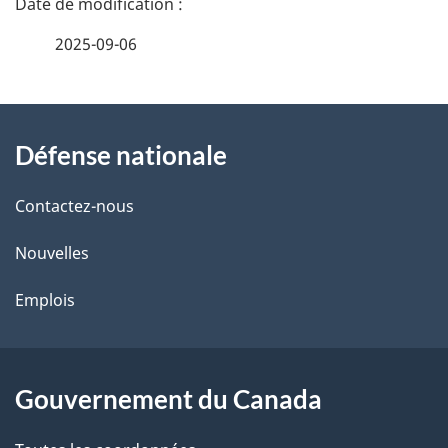
é
2025-09-06
t
À
a
Défense nationale
propos
i
de
l
Contactez-nous
ce
s
Nouvelles
site
d
Emplois
e
l
Gouvernement du Canada
a