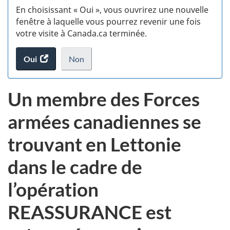
En choisissant « Oui », vous ouvrirez une nouvelle
w
fenêtre à laquelle vous pourrez revenir une fois
votre visite à Canada.ca terminée.
(t
Oui
accéder
Non
d
au
je
.
sondage.
ne
Un membre des Forces
veux
pas
armées canadiennes se
participer
au
trouvant en Lettonie
sondage
du
dans le cadre de
site
web,
l’opération
REASSURANCE est