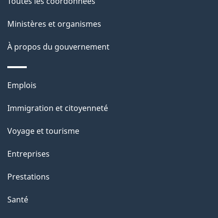
Toutes les coordonnées
p
Ministères et organismes
a
À propos du gouvernement
g
e
Thèmes
Emplois
et
Immigration et citoyenneté
sujets
Voyage et tourisme
Entreprises
Prestations
Santé