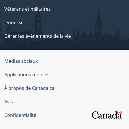
Vétérans et militaires
Jeunesse
Gérer les événements de la vie
Organisation
Médias sociaux
du
Applications mobiles
gouvernement
du
À propos de Canada.ca
Canada
Avis
Confidentialité