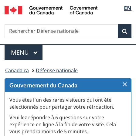
/
Sélec
EN
Passer
Passer
Passer
Passer
Government
au
au
à
à
de
of
Gestionnaire
contenu
«
la
Canada
Recherche
Rechercher
des
principal
Au
version
Rec
la
Défense
Invitations
sujet
HTML
nationale
du
simplifiée
langu
Menu
gouvernement
MENU
PRINCIPAL
»
Vous
Canada.ca
Défense nationale
êtes
×
F
Gouvernement du Canada
ici :
:
Vous êtes l’un des rares visiteurs qui ont été
sélectionnés pour partager votre rétroaction.
S
Veuillez répondre à 6 questions sur votre
d
expérience en ligne à la fin de votre visite. Cela
vous prendra moins de 5 minutes.
si