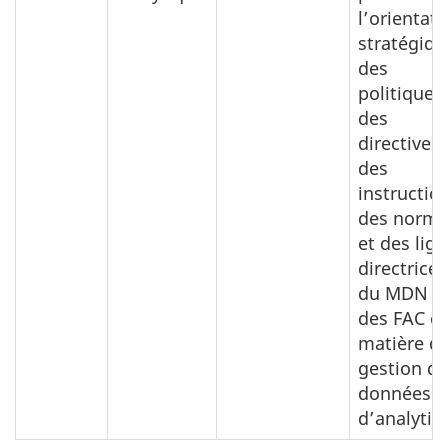
l’orientati
stratégiqu
des
politiques,
des
directives,
des
instructio
des norme
et des lig
directrices
du MDN e
des FAC e
matière d
gestion de
données e
d’analytiq