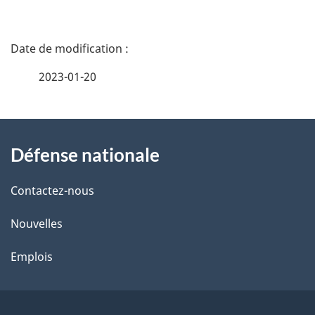
D
é
2023-01-20
t
À
a
Défense nationale
propos
i
de
l
Contactez-nous
ce
s
Nouvelles
site
d
Emplois
e