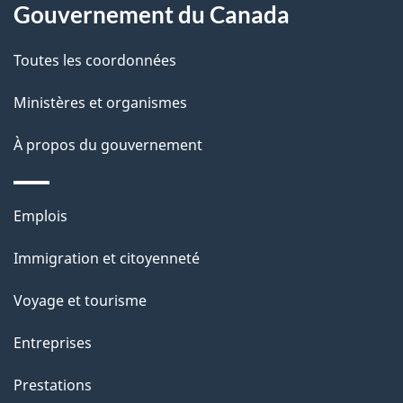
l
Gouvernement du Canada
a
Toutes les coordonnées
p
Ministères et organismes
a
À propos du gouvernement
g
e
Thèmes
Emplois
et
Immigration et citoyenneté
sujets
Voyage et tourisme
Entreprises
Prestations