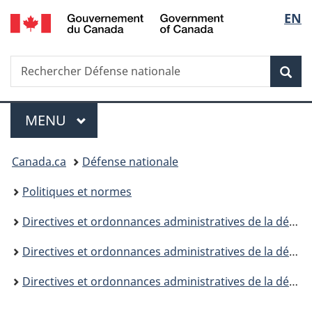
/
Sélec
EN
Passer
Passer
Passer
Government
au
à
à
de
of
contenu
«
la
Canada
Recherche
Rechercher
principal
Au
version
Rec
la
Défense
sujet
HTML
nationale
du
simplifiée
langu
Menu
gouvernement
MENU
PRINCIPAL
»
Vous
Canada.ca
Défense nationale
êtes
Politiques et normes
ici :
Directives et ordonnances administratives de la défense
Directives et ordonnances administratives de la défense (DOAD) - Avis de modification
Directives et ordonnances administratives de la défense (DOAD) - Avis de modification 2021