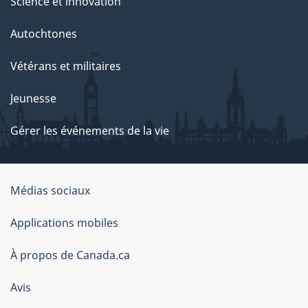
Science et innovation
Autochtones
Vétérans et militaires
Jeunesse
Gérer les événements de la vie
Organisation
Médias sociaux
du
Applications mobiles
gouvernement
du
À propos de Canada.ca
Canada
Avis