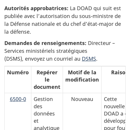
Autorités approbatrices:
La DOAD qui suit est
publiée avec l’autorisation du sous-ministre de
la Défense nationale et du chef d’état-major de
la défense.
Demandes de renseignements:
Directeur –
Services ministériels stratégiques
(DSMS), envoyez un courriel au
DSMS
.
Numéro
Repérer
Motif de la
Raison
le
modification
document
6500-0
Gestion
Nouveau
Cette
des
nouvelle
données
DOAD a ét
et
développé
analytique
pour fourn