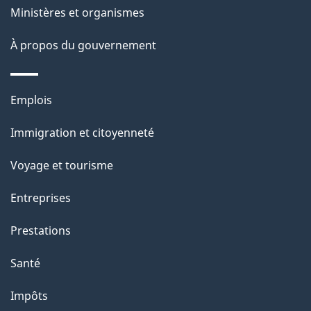
Ministères et organismes
a
À propos du gouvernement
g
e
Thèmes
Emplois
et
Immigration et citoyenneté
sujets
Voyage et tourisme
Entreprises
Prestations
Santé
Impôts