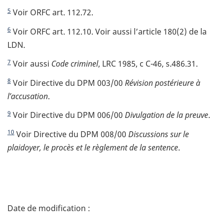
5
Voir ORFC art. 112.72.
6
Voir ORFC art. 112.10. Voir aussi l’article 180(2) de la
LDN.
7
Voir aussi
Code criminel
, LRC 1985, c C-46, s.486.31.
8
Voir Directive du DPM 003/00
Révision postérieure à
l’accusation
.
9
Voir Directive du DPM 006/00
Divulgation de la preuve
.
10
Voir Directive du DPM 008/00
Discussions sur le
plaidoyer, le procès et le règlement de la sentence
.
D