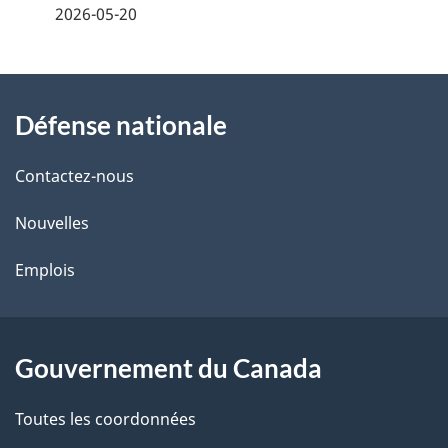
é
2026-05-20
t
À
a
Défense nationale
propos
i
de
l
Contactez-nous
ce
s
Nouvelles
site
d
Emplois
e
l
Gouvernement du Canada
a
Toutes les coordonnées
p