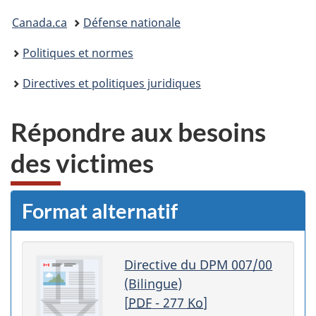
Vous
Canada.ca
Défense nationale
êtes
Politiques et normes
ici :
Directives et politiques juridiques
Répondre aux besoins
des victimes
Format alternatif
Directive du DPM 007/00
(Bilingue)
[
PDF
- 277
Ko
]