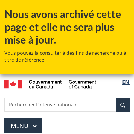
Passer
Passer
Passer
Nous avons archivé cette
au
à
à
contenu
«
la
page et elle ne sera plus
principal
Au
version
sujet
HTML
mise à jour.
du
simplifiée
gouvernement
Vous pouvez la consulter à des fins de recherche ou à
»
titre de référence.
/
Sélec
EN
Government
de
of
Canada
Recherche
Rechercher
Rec
la
Défense
nationale
langu
Menu
MENU
PRINCIPAL