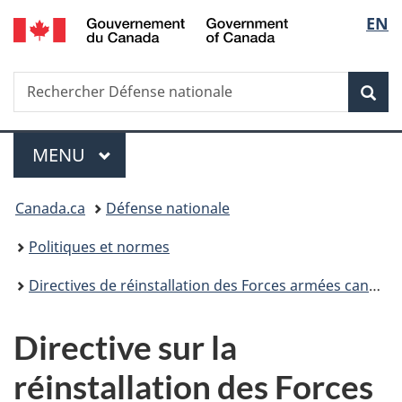
/
Sélec
EN
Passer
Passer
Passer
Government
au
à
à
de
of
contenu
«
la
Canada
Recherche
Rechercher
principal
Au
version
Rec
la
Défense
sujet
HTML
nationale
du
simplifiée
langu
Menu
gouvernement
MENU
PRINCIPAL
»
Vous
Canada.ca
Défense nationale
êtes
Politiques et normes
ici :
Directives de réinstallation des Forces armées canadiennes
Directive sur la
réinstallation des Forces