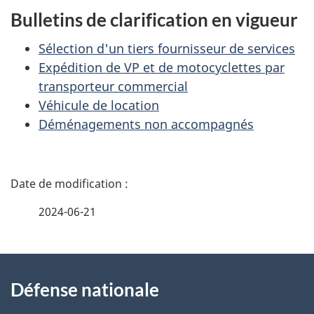
Bulletins de clarification en vigueur
Sélection d'un tiers fournisseur de services
Expédition de VP et de motocyclettes par
transporteur commercial
Véhicule de location
Déménagements non accompagnés
D
é
2024-06-21
t
À
a
Défense nationale
propos
i