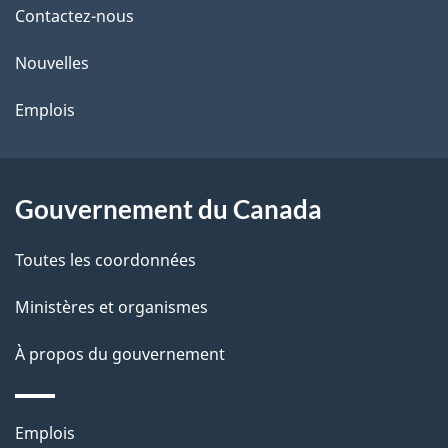
de
l
Contactez-nous
ce
s
Nouvelles
site
d
Emplois
e
l
Gouvernement du Canada
a
Toutes les coordonnées
p
Ministères et organismes
a
À propos du gouvernement
g
e
Thèmes
Emplois