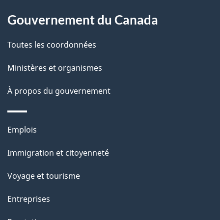
l
Gouvernement du Canada
a
Toutes les coordonnées
p
Ministères et organismes
a
À propos du gouvernement
g
e
Thèmes
Emplois
et
Immigration et citoyenneté
sujets
Voyage et tourisme
Entreprises