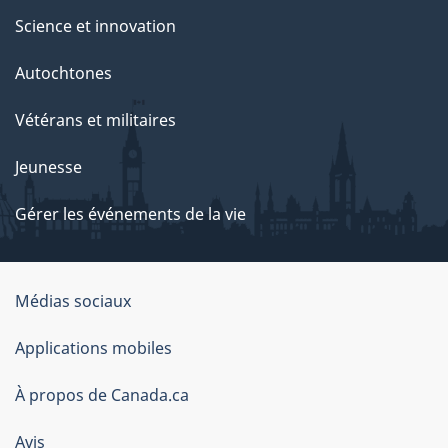
Science et innovation
Autochtones
Vétérans et militaires
Jeunesse
Gérer les événements de la vie
Organisation
Médias sociaux
du
Applications mobiles
gouvernement
du
À propos de Canada.ca
Canada
Avis