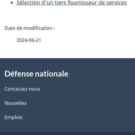
Sélection d'un tiers fournisseur de services
D
é
2024-06-21
t
À
a
Défense nationale
propos
i
de
l
Contactez-nous
ce
s
Nouvelles
site
d
Emplois
e