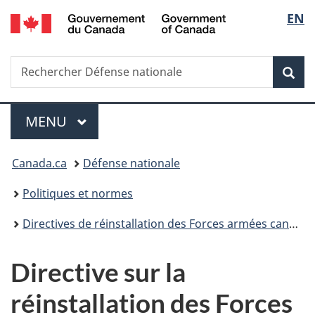
/
Sélec
EN
Passer
Passer
Passer
Government
au
à
à
de
of
contenu
«
la
Canada
Recherche
Rechercher
principal
Au
version
Rec
la
Défense
sujet
HTML
nationale
du
simplifiée
langu
Menu
gouvernement
MENU
PRINCIPAL
»
Vous
Canada.ca
Défense nationale
êtes
Politiques et normes
ici :
Directives de réinstallation des Forces armées canadiennes
Directive sur la
réinstallation des Forces