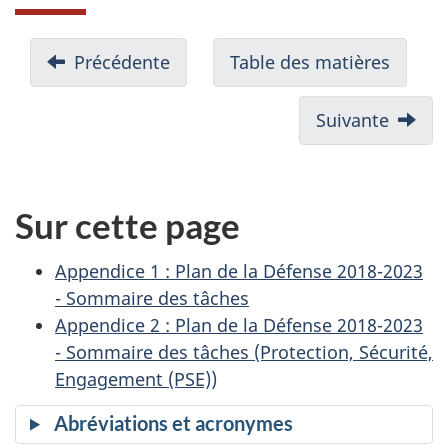
N
:
Précédente
Table des matières
Conclusion
a
Suivante
:
v
Annex
B
i
Sur cette page
g
a
Appendice 1 : Plan de la Défense 2018-2023
- Sommaire des tâches
t
Appendice 2 : Plan de la Défense 2018-2023
i
- Sommaire des tâches (Protection, Sécurité,
Engagement (PSE))
o
Abréviations et acronymes
n