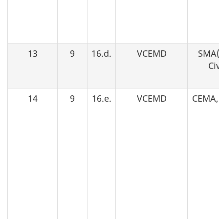
13
9
16.d.
VCEMD
SMA(
Ci
14
9
16.e.
VCEMD
CEMA,