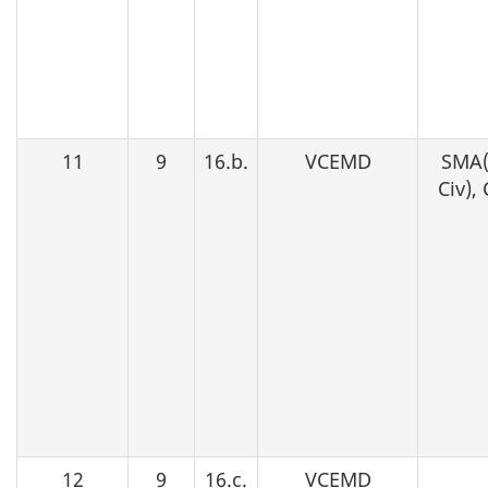
11
9
16.b.
VCEMD
SMA(
Civ),
12
9
16.c.
VCEMD