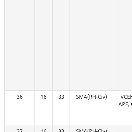
36
16
33
SMA(RH-Civ)
VCE
APF,
37
16
33
SMA(RH-Civ)