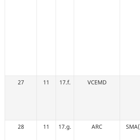
27
11
17.f.
VCEMD
28
11
17.g.
ARC
SMA(