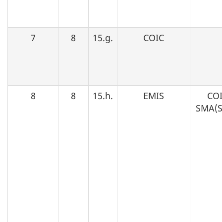
7
8
15.g.
COIC
8
8
15.h.
EMIS
COI
SMA(S