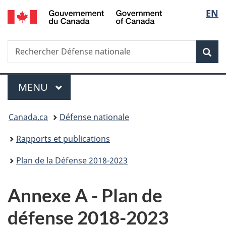
/
Sélec
EN
Passer
Passer
Passer
Government
au
à
à
de
of
contenu
«
la
Canada
Recherche
Rechercher
principal
Au
version
Rec
la
Défense
sujet
HTML
nationale
du
simplifiée
langu
Menu
gouvernement
MENU
PRINCIPAL
»
Vous
Canada.ca
Défense nationale
êtes
Rapports et publications
ici :
Plan de la Défense 2018-2023
Annexe A - Plan de
défense 2018-2023