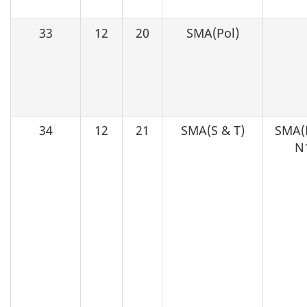
33
12
20
SMA(Pol)
34
12
21
SMA(S & T)
SMA(P
N