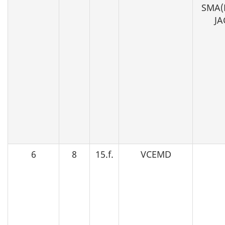
SMA(P
JA
6
8
15.f.
VCEMD