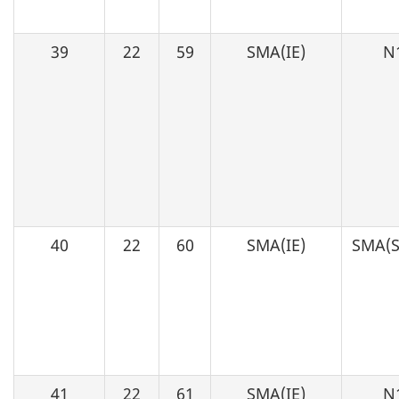
39
22
59
SMA(IE)
N
40
22
60
SMA(IE)
SMA(S
41
22
61
SMA(IE)
N