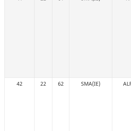
42
22
62
SMA(IE)
AL