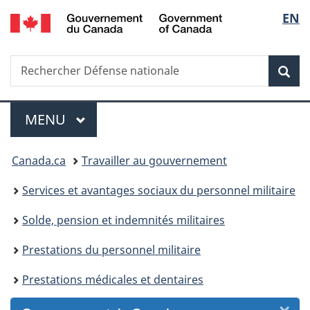
/
Sélec
EN
Passer
Passer
Passer
Passer
Government
au
au
à
à
de
of
Gestionnaire
contenu
«
la
Canada
Recherche
Rechercher
des
principal
Au
version
Rec
la
Défense
Invitations
sujet
HTML
nationale
du
simplifiée
langu
Menu
gouvernement
MENU
PRINCIPAL
»
Vous
Canada.ca
Travailler au gouvernement
êtes
Services et avantages sociaux du personnel militaire
ici :
Solde, pension et indemnités militaires
Prestations du personnel militaire
Prestations médicales et dentaires