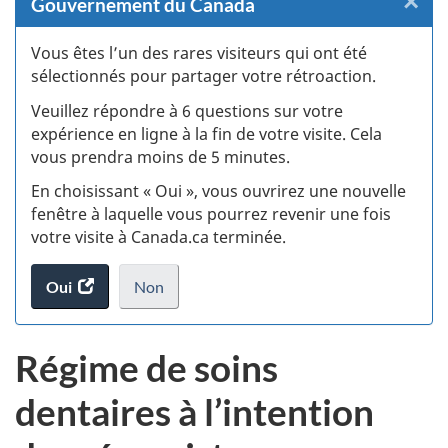
×
F
Gouvernement du Canada
:
Vous êtes l’un des rares visiteurs qui ont été
sélectionnés pour partager votre rétroaction.
S
Veuillez répondre à 6 questions sur votre
d
expérience en ligne à la fin de votre visite. Cela
vous prendra moins de 5 minutes.
si
En choisissant « Oui », vous ouvrirez une nouvelle
w
fenêtre à laquelle vous pourrez revenir une fois
votre visite à Canada.ca terminée.
(t
Oui
accéder
Non
d
au
je
.
sondage.
ne
Régime de soins
veux
pas
dentaires à l’intention
participer
au
sondage