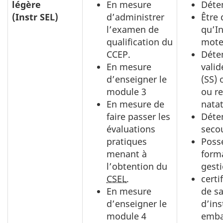
légère
En mesure
Déten
(Instr SEL)
d’administrer
Être 
l’examen de
qu’I
qualification du
mote
CCEP.
Déte
En mesure
valid
d’enseigner le
(SS) 
module 3
ou r
En mesure de
nata
faire passer les
Déten
évaluations
secou
pratiques
Poss
menant à
form
l’obtention du
gesti
CSEL
.
certi
En mesure
de sa
d’enseigner le
d’ins
module 4
embar