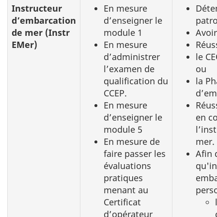
Instructeur
En mesure
Déten
d’embarcation
d’enseigner le
patr
de mer (Instr
module 1
Avoi
EMer)
En mesure
Réuss
d’administrer
le CE
l’examen de
ou
qualification du
la Ph
CCEP.
d’em
En mesure
Réuss
d’enseigner le
en c
module 5
l’ins
En mesure de
mer.
faire passer les
Afin 
évaluations
qu'in
pratiques
embar
menant au
perso
Certificat
d’opérateur