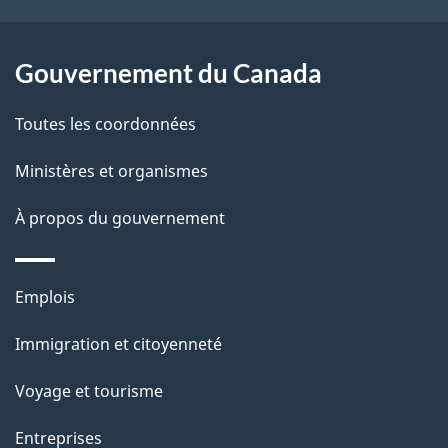
e
l
Gouvernement du Canada
a
Toutes les coordonnées
p
Ministères et organismes
a
À propos du gouvernement
g
e
Thèmes
Emplois
et
Immigration et citoyenneté
sujets
Voyage et tourisme
Entreprises