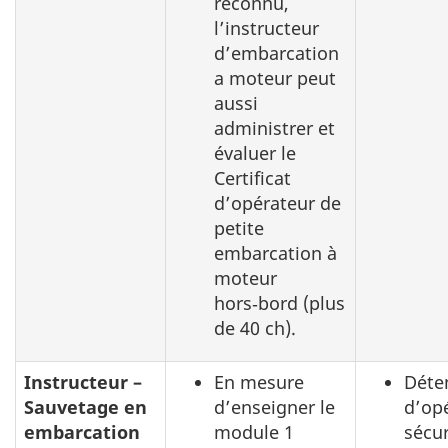
reconnu,
l’instructeur
d’embarcation
a moteur peut
aussi
administrer et
évaluer le
Certificat
d’opérateur de
petite
embarcation à
moteur
hors‑bord (plus
de
40 ch
).
Instructeur –
En mesure
Déten
Sauvetage en
d’enseigner le
d’op
embarcation
module 1
sécur