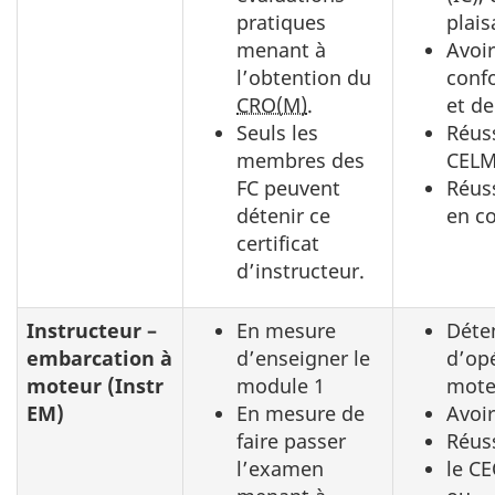
pratiques
plais
menant à
Avoir
l’obtention du
conf
CRO(M)
.
et de
Seuls les
Réuss
membres des
CELM
FC peuvent
Réuss
détenir ce
en c
certificat
d’instructeur.
Instructeur –
En mesure
Déten
embarcation à
d’enseigner le
d’op
moteur (Instr
module 1
mote
EM)
En mesure de
Avoi
faire passer
Réuss
l’examen
le CE