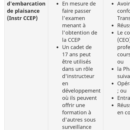
d'embarcation
En mesure de
Avoi
de plaisance
faire passer
conf
(Instr CCEP)
l’examen
Trans
menant à
Réuss
l’obtention de
Le co
la CCEP
(CEO)
Un cadet de
profe
17 ans
peut
cour
être utilisés
ou
dans un rôle
la Ph
d'instructeur
suiva
en
Opér
développement
; ou
où ils peuvent
Entra
offrir une
Réuss
formation à
en c
d'autres sous
surveillance