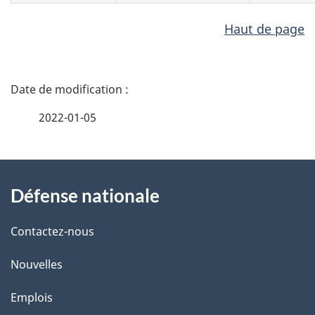
Haut de page
D
é
2022-01-05
t
À
a
Défense nationale
propos
i
de
l
Contactez-nous
ce
s
Nouvelles
site
d
Emplois