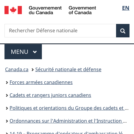
/
Sélec
EN
Passer
Passer
Passer
Government
au
à
à
de
of
contenu
«
la
Canada
Recherche
Rechercher
principal
Au
version
Rec
la
Défense
sujet
HTML
nationale
du
simplifiée
langu
Menu
gouvernement
MENU
PRINCIPAL
»
Vous
Canada.ca
Sécurité nationale et défense
êtes
Forces armées canadiennes
ici :
Cadets et rangers juniors canadiens
Politiques et orientations du Groupe des cadets et rangers juniors canadiens
Ordonnances sur l'Administration et l'Instruction des Cadets (OAIC)
14-19 – ​Programme d'opérateur d'embarcation légère