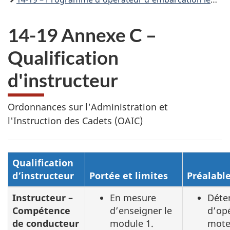
14-19 Annexe C – ​
Qualification
d'instructeur
Ordonnances sur l'Administration et
l'Instruction des Cadets (OAIC)
Qualification
d’instructeur
Portée et limites​
Préalable
Instructeur –
En mesure
Déten
Compétence
d’enseigner le
d’op
de conducteur
module 1
.
mote