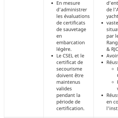
En mesure
d’ent
d’administrer
de l
les évaluations
yacht
de certificats
vaste
de sauvetage
situ
en
par l
embarcation
Rang
légère.
& RJC
Le CSEL et le
Avoir
certificat de
Réuss
secourisme
doivent être
maintenus
valides
pendant la
Réuss
période de
en c
certification.
l’ins