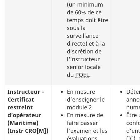
(un minimum
de 60% de ce
temps doit être
sous la
surveillance
directe) et à la
discrétion de
l'instructeur
senior locale
du
POEL
.
Instructeur –
En mesure
Déte
Certificat
d’enseigner le
annot
restreint
module 2
numé
d’opérateur
En mesure de
Être
(Maritime)
faire passer
conf
(Instr CRO[M])
l’examen et les
d’en
évaluations
(IC),