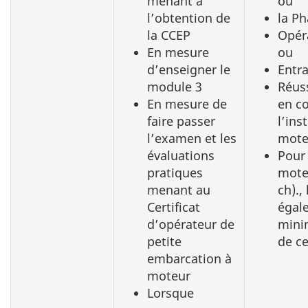
menant à
ou
l’obtention de
la Ph
la CCEP
Opér
En mesure
ou
d’enseigner le
Entra
module 3
Réuss
En mesure de
en c
faire passer
l’ins
l’examen et les
mote
évaluations
Pour 
pratiques
mote
menant au
ch).,
Certificat
égal
d’opérateur de
min
petite
de c
embarcation à
moteur
Lorsque