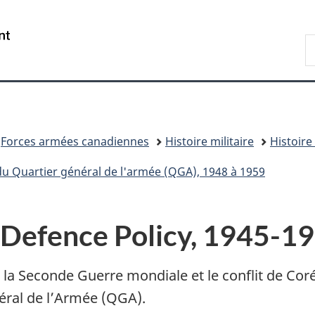
Passer
Passer
Passer
au
à
à
/
R
contenu
«
la
Government
D
principal
Au
version
of
n
sujet
HTML
Canada
du
simplifiée
gouvernement
»
Forces armées canadiennes
Histoire militaire
Histoire
u Quartier général de l'armée (QGA), 1948 à 1959
 Defence Policy, 1945-1
la Seconde Guerre mondiale et le conflit de Corée
néral de l’Armée (QGA).