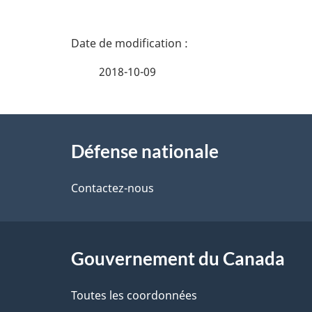
D
é
2018-10-09
t
À
a
Défense nationale
propos
i
de
Contactez-nous
l
ce
s
site
Gouvernement du Canada
d
e
Toutes les coordonnées