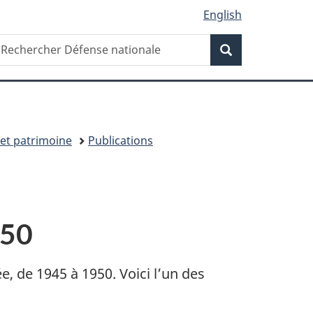
English
Recherche
echercher
Recherche
éfense
ationale
 et patrimoine
Publications
950
, de 1945 à 1950. Voici l’un des