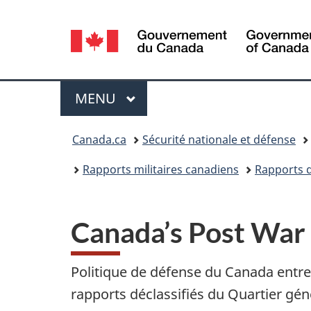
Sélection
de
la
Menu
MENU
PRINCIPAL
langue
Vous
Canada.ca
Sécurité nationale et défense
êtes
Rapports militaires canadiens
Rapports d
ici :
Canada’s Post War
Politique de défense du Canada entre 
rapports déclassifiés du Quartier gé