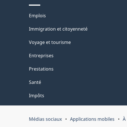
l
Thèmes
Emplois
a
et
Immigration et citoyenneté
p
sujets
Voyage et tourisme
a
Entreprises
g
Prestations
e
Santé
Impôts
Médias sociaux
Applications mobiles
À
Organisation