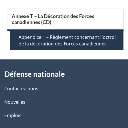
a
S
Annexe T – La Décoration des Forces
i
canadiennes (CD)
e
l
c
Appendice 1 – Règlement concernant l'octroi
s
de la décoration des Forces canadiennes
t
d
i
À
e
Défense nationale
o
propos
l
n
de
Contactez-nous
a
M
ce
Nouvelles
p
e
site
Emplois
a
n