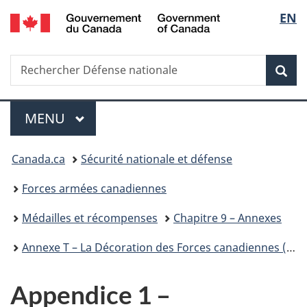
/
Sélec
EN
Passer
Passer
Passer
Passer
Government
au
à
au
à
de
of
contenu
«
menu
la
Canada
Recherche
Rechercher
principal
Au
de
version
Rec
la
Défense
sujet
la
HTML
nationale
du
section
simplifiée
langu
Menu
gouvernement
MENU
PRINCIPAL
»
Vous
Canada.ca
Sécurité nationale et défense
êtes
Forces armées canadiennes
ici :
Médailles et récompenses
Chapitre 9 – Annexes
Annexe T – La Décoration des Forces canadiennes (CD)
Appendice 1 –