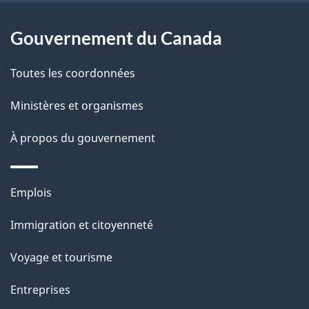
g
u
e
Gouvernement du Canada
Toutes les coordonnées
Ministères et organismes
À propos du gouvernement
Thèmes
Emplois
et
Immigration et citoyenneté
sujets
Voyage et tourisme
Entreprises