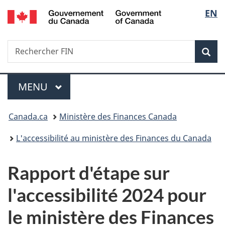
/
Sélec
EN
Passer
Passer
Passer
Government
au
à
à
de
of
contenu
«
la
Canada
Recherche
Rechercher
principal
Au
version
Rec
la
FIN
sujet
HTML
du
simplifiée
langu
Menu
gouvernement
MENU
PRINCIPAL
»
Vous
Canada.ca
Ministère des Finances Canada
êtes
L'accessibilité au ministère des Finances du Canada
ici :
Rapport d'étape sur
l'accessibilité 2024 pour
le ministère des Finances