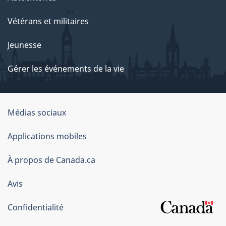
Vétérans et militaires
Jeunesse
Gérer les événements de la vie
Organisation
Médias sociaux
du
Applications mobiles
gouvernement
du
À propos de Canada.ca
Canada
Avis
Confidentialité