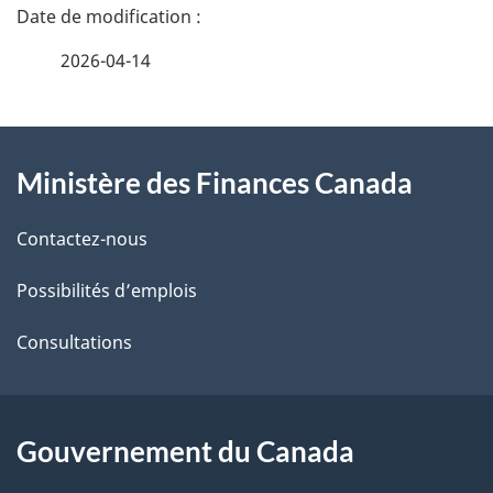
D
é
2026-04-14
t
À
a
Ministère des Finances Canada
propos
i
de
l
Contactez-nous
ce
s
Possibilités d’emplois
site
d
Consultations
e
l
Gouvernement du Canada
a