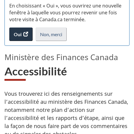
En choisissant « Oui », vous ouvrirez une nouvelle
w
fenêtre à laquelle vous pourrez revenir une fois
votre visite à Canada.ca terminée.
(t
Oui
accéder
Non,
je
merci
.
d
au
ne
sondage.
veux
Ministère des Finances Canada
pas
participer
Accessibilité
au
sondage
du
site
Vous trouverez ici des renseignements sur
web,
l’accessibilité au ministère des Finances Canada,
notamment notre plan d’action sur
l’accessibilité et les rapports d’étape, ainsi que
la façon de nous faire part de vos commentaires
ou de signaler des obstacles.