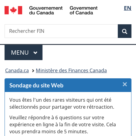
/
Sélec
EN
Passer
Passer
Passer
Passer
Government
au
au
à
à
de
of
Gestionnaire
contenu
«
la
Canada
Recherche
Rechercher
des
principal
Au
version
Rec
la
FIN
Invitations
sujet
HTML
du
simplifiée
langu
Menu
gouvernement
MENU
PRINCIPAL
»
Vous
Canada.ca
Ministère des Finances Canada
êtes
×
F
Sondage du site Web
ici :
:
Vous êtes l’un des rares visiteurs qui ont été
sélectionnés pour partager votre rétroaction.
S
Veuillez répondre à 6 questions sur votre
d
expérience en ligne à la fin de votre visite. Cela
vous prendra moins de 5 minutes.
si