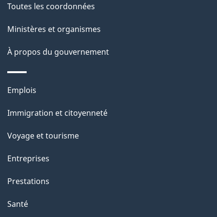
Toutes les coordonnées
p
Ministères et organismes
a
À propos du gouvernement
g
e
Thèmes
Emplois
et
Immigration et citoyenneté
sujets
Voyage et tourisme
Entreprises
Prestations
Santé