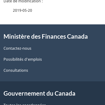
é
2019-05-20
t
À
a
Ministère des Finances Canada
propos
i
de
l
Contactez-nous
ce
s
Possibilités d’emplois
site
d
Consultations
e
l
Gouvernement du Canada
a