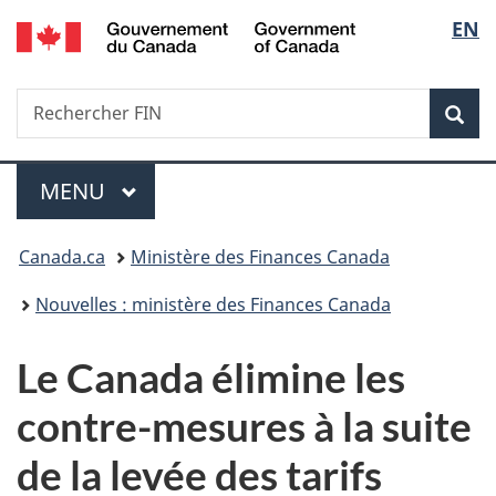
/
Sélec
EN
Passer
Passer
Passer
Government
au
à
à
de
of
contenu
«
la
Canada
Recherche
Rechercher
principal
Au
version
Rec
la
FIN
sujet
HTML
du
simplifiée
langu
Menu
gouvernement
MENU
PRINCIPAL
»
Vous
Canada.ca
Ministère des Finances Canada
êtes
Nouvelles : ministère des Finances Canada
ici :
Le Canada élimine les
contre-mesures à la suite
de la levée des tarifs