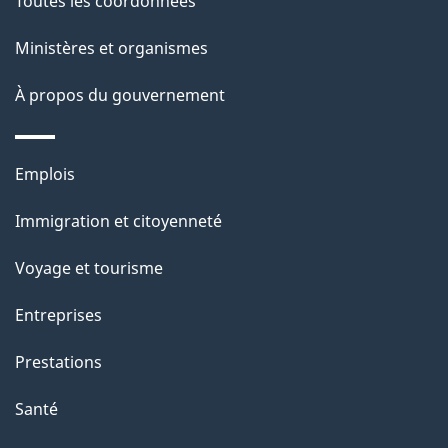
Toutes les coordonnées
p
Ministères et organismes
a
À propos du gouvernement
g
e
Thèmes
Emplois
et
Immigration et citoyenneté
sujets
Voyage et tourisme
Entreprises
Prestations
Santé