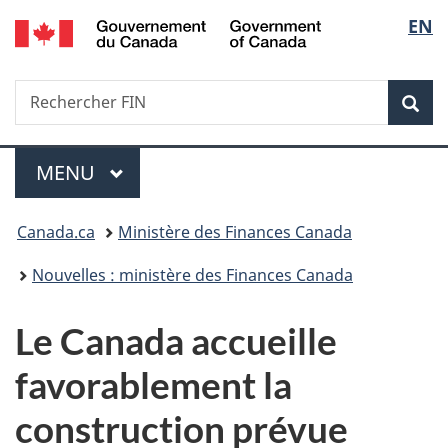
/
Sélec
EN
Passer
Passer
Passer
Government
au
à
à
de
of
contenu
«
la
Canada
Recherche
Rechercher
principal
Au
version
Rec
la
FIN
sujet
HTML
du
simplifiée
langu
Menu
gouvernement
MENU
PRINCIPAL
»
Vous
Canada.ca
Ministère des Finances Canada
êtes
Nouvelles : ministère des Finances Canada
ici :
Le Canada accueille
favorablement la
construction prévue