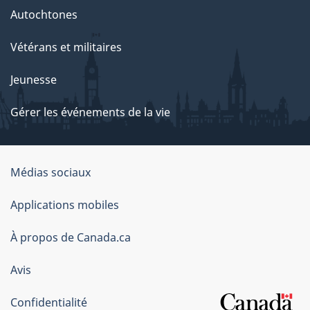
Autochtones
Vétérans et militaires
Jeunesse
Gérer les événements de la vie
Organisation
Médias sociaux
du
Applications mobiles
gouvernement
du
À propos de Canada.ca
Canada
Avis
Confidentialité