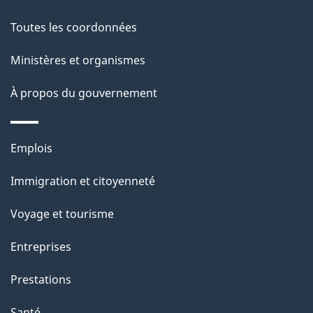
a
Toutes les coordonnées
p
Ministères et organismes
a
À propos du gouvernement
g
e
Thèmes
Emplois
et
Immigration et citoyenneté
sujets
Voyage et tourisme
Entreprises
Prestations
Santé