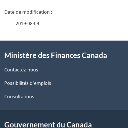
D
é
2019-08-09
t
À
a
Ministère des Finances Canada
propos
i
de
l
Contactez-nous
ce
s
Possibilités d’emplois
site
d
Consultations
e
l
Gouvernement du Canada