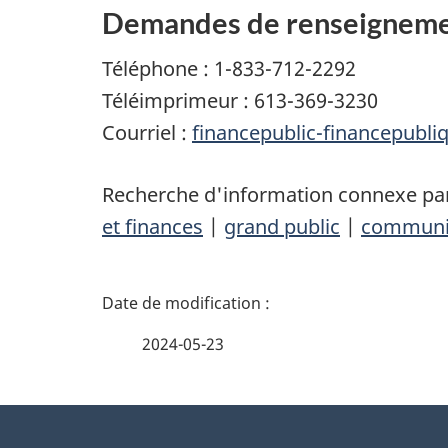
Demandes de renseigneme
Téléphone : 1-833-712-2292
Téléimprimeur : 613-369-3230
Courriel :
financepublic-financepubli
Recherche d'information connexe par
et finances
|
grand public
|
communi
D
é
2024-05-23
t
À
a