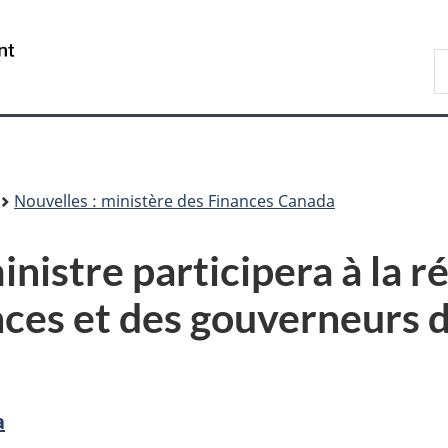
Passer
Passer
Passer
au
à
à
/
R
contenu
«
la
Government
F
principal
Au
version
of
sujet
HTML
Canada
du
simplifiée
gouvernement
»
Nouvelles : ministère des Finances Canada
nistre participera à la r
nces et des gouverneurs 
a