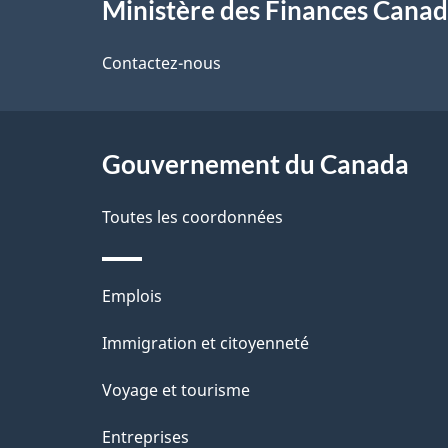
Ministère des Finances Cana
propos
i
de
Contactez-nous
l
ce
s
site
Gouvernement du Canada
d
e
Toutes les coordonnées
l
Thèmes
Emplois
a
et
Immigration et citoyenneté
p
sujets
Voyage et tourisme
a
Entreprises