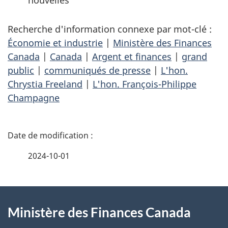
nouvelles
Recherche d'information connexe par mot-clé :
Économie et industrie
|
Ministère des Finances
Canada
|
Canada
|
Argent et finances
|
grand
public
|
communiqués de presse
|
L'hon.
Chrystia Freeland
|
L'hon. François-Philippe
Champagne
D
é
2024-10-01
t
À
a
Ministère des Finances Canada
propos
i