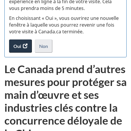
expérience en ligne à la fin de votre visite. Cela
vous prendra moins de 5 minutes.
fi
En choisissant « Oui », vous ouvrirez une nouvelle
d
fenêtre à laquelle vous pourrez revenir une fois
votre visite à Canada.ca terminée.
vi
Oui
accéder
Non
(t
au
je
.
sondage.
ne
d
Le Canada prend d’autres
veux
pas
mesures pour protéger sa
participer
au
main d’œuvre et ses
sondage
du
industries clés contre la
site
web,
concurrence déloyale de