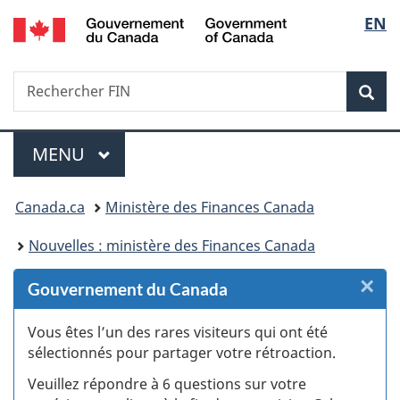
/
Sélec
EN
Passer
Passer
Passer
Passer
Government
au
au
à
à
de
of
Gestionnaire
contenu
«
la
Canada
Recherche
Rechercher
des
principal
Au
version
Rec
la
FIN
Invitations
sujet
HTML
du
simplifiée
langu
Menu
gouvernement
MENU
PRINCIPAL
»
Vous
Canada.ca
Ministère des Finances Canada
êtes
Nouvelles : ministère des Finances Canada
ici :
×
F
Gouvernement du Canada
:
Vous êtes l’un des rares visiteurs qui ont été
sélectionnés pour partager votre rétroaction.
S
Veuillez répondre à 6 questions sur votre
d