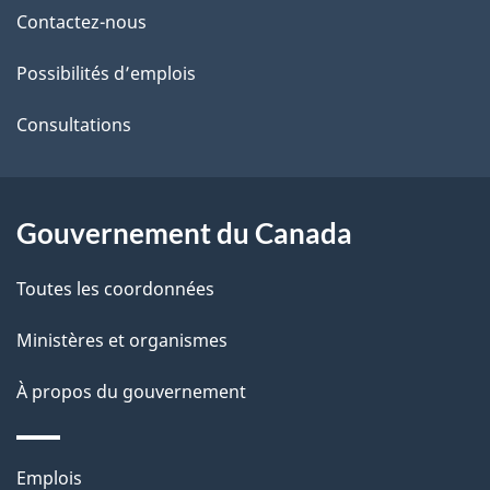
de
l
Contactez-nous
ce
s
Possibilités d’emplois
site
d
Consultations
e
l
Gouvernement du Canada
a
Toutes les coordonnées
p
Ministères et organismes
a
À propos du gouvernement
g
e
Thèmes
Emplois