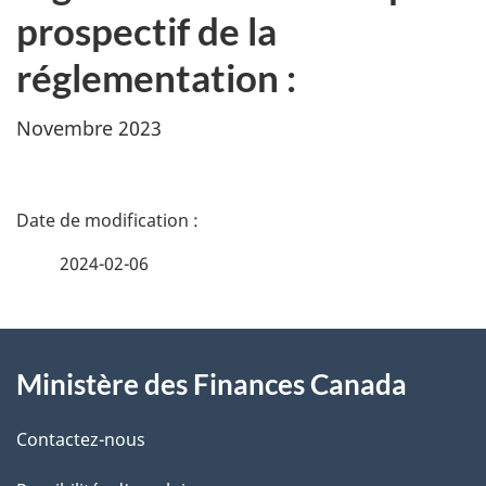
prospectif de la
réglementation :
Novembre 2023
D
é
2024-02-06
t
À
a
Ministère des Finances Canada
propos
i
de
l
Contactez-nous