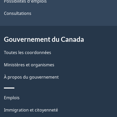
ce
s
Possibilités d’emplois
site
d
Consultations
e
l
Gouvernement du Canada
a
Toutes les coordonnées
p
Ministères et organismes
a
À propos du gouvernement
g
e
Thèmes
Emplois
et
Immigration et citoyenneté
sujets