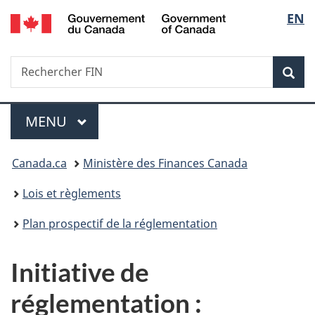
/
Sélec
EN
Passer
Passer
Passer
Government
au
à
à
de
of
contenu
«
la
Canada
Recherche
Rechercher
principal
Au
version
Rec
la
FIN
sujet
HTML
du
simplifiée
langu
Menu
gouvernement
MENU
PRINCIPAL
»
Vous
Canada.ca
Ministère des Finances Canada
êtes
Lois et règlements
ici :
Plan prospectif de la réglementation
Initiative de
réglementation :