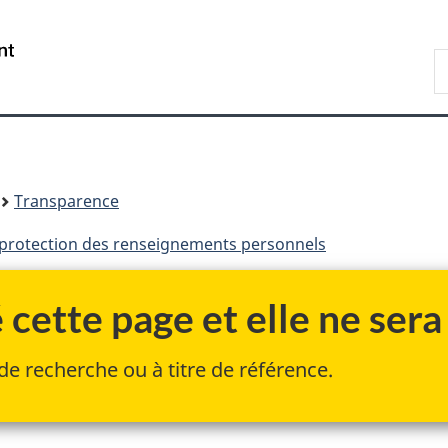
Passer
Passer
Passer
au
à
à
/
R
contenu
«
la
Government
F
principal
Au
version
of
sujet
HTML
Canada
du
simplifiée
gouvernement
»
Transparence
la protection des renseignements personnels
cette page et elle ne sera 
de recherche ou à titre de référence.