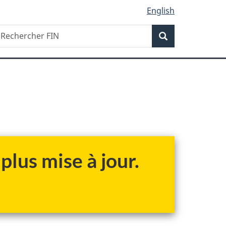
English
Recherche
echercher
Recherche
IN
plus mise à jour.