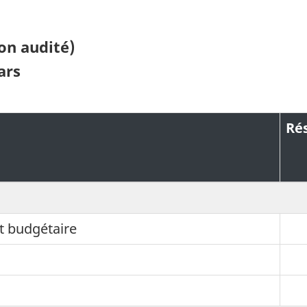
non audité)
ars
Rés
t budgétaire