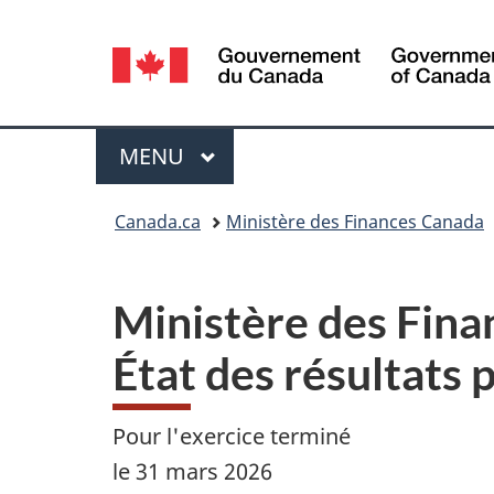
Sélection
de
la
Menu
MENU
PRINCIPAL
langue
Vous
Canada.ca
Ministère des Finances Canada
êtes
ici :
Ministère des Fin
État des résultats 
Pour l'exercice terminé
le 31 mars 2026