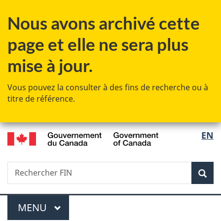
Passer
Passer
Passer
Nous avons archivé cette
au
à
à
contenu
«
la
page et elle ne sera plus
principal
Au
version
sujet
HTML
mise à jour.
du
simplifiée
gouvernement
Vous pouvez la consulter à des fins de recherche ou à
»
titre de référence.
/
Sélec
EN
Government
de
of
Canada
Recherche
Rechercher
Rec
la
FIN
langu
Menu
MENU
PRINCIPAL