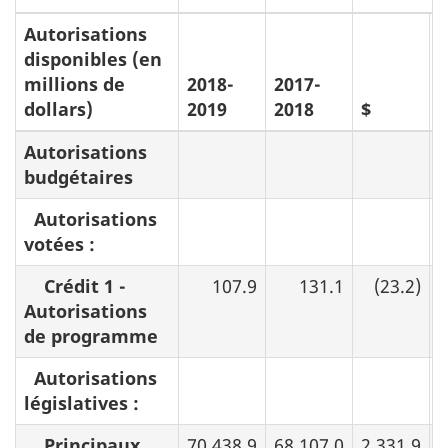
Autorisations
disponibles (en
millions de
2018-
2017-
dollars)
2019
2018
$
Autorisations
budgétaires
Autorisations
votées :
Crédit 1 -
107.9
131.1
(23.2)
-
Autorisations
de programme
Autorisations
législatives :
Principaux
70 438.9
68 107.0
2 331.9