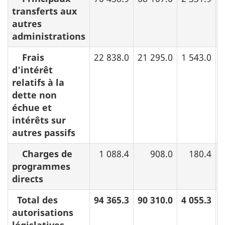
transferts aux
autres
administrations
Frais
22 838.0
21 295.0
1 543.0
d'intérêt
relatifs à la
dette non
échue et
intérêts sur
autres passifs
Charges de
1 088.4
908.0
180.4
programmes
directs
Total des
94 365.3
90 310.0
4 055.3
autorisations