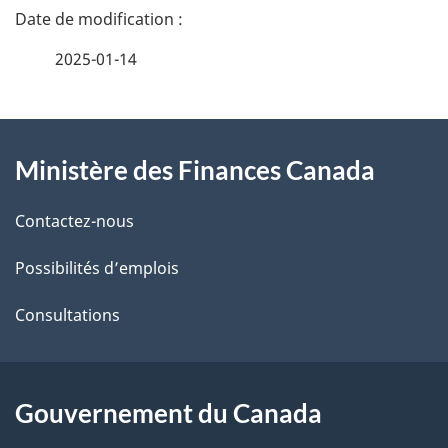
D
é
2025-01-14
t
À
a
Ministère des Finances Canada
propos
i
de
l
Contactez-nous
ce
s
Possibilités d’emplois
site
d
Consultations
e
l
Gouvernement du Canada
a