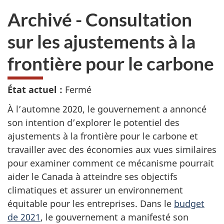
sondage.
ne
Archivé - Consultation
veux
pas
sur les ajustements à la
participer
au
frontière pour le carbone
sondage
du
site
État actuel :
Fermé
web,
À l’automne 2020, le gouvernement a annoncé
son intention d’explorer le potentiel des
ajustements à la frontière pour le carbone et
travailler avec des économies aux vues similaires
pour examiner comment ce mécanisme pourrait
aider le Canada à atteindre ses objectifs
climatiques et assurer un environnement
équitable pour les entreprises. Dans le
budget
de 2021
, le gouvernement a manifesté son