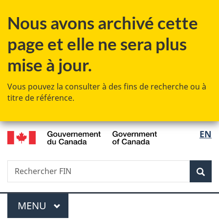
Passer
Passer
Passer
Passer
Nous avons archivé cette
au
au
à
à
Gestionnaire
contenu
«
la
page et elle ne sera plus
des
principal
Au
version
Invitations
sujet
HTML
mise à jour.
du
simplifiée
gouvernement
Vous pouvez la consulter à des fins de recherche ou à
»
titre de référence.
/
Sélec
EN
Government
de
of
Canada
Recherche
Rechercher
Rec
la
FIN
langu
Menu
MENU
PRINCIPAL