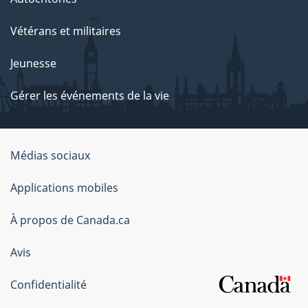
Vétérans et militaires
Jeunesse
Gérer les événements de la vie
Organisation
Médias sociaux
du
Applications mobiles
gouvernement
du
À propos de Canada.ca
Canada
Avis
Confidentialité