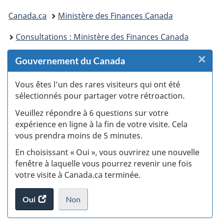
Vous
Canada.ca
Ministère des Finances Canada
êtes
Consultations : Ministère des Finances Canada
ici :
×
F
Gouvernement du Canada
:
Vous êtes l’un des rares visiteurs qui ont été
sélectionnés pour partager votre rétroaction.
S
Veuillez répondre à 6 questions sur votre
d
expérience en ligne à la fin de votre visite. Cela
vous prendra moins de 5 minutes.
si
En choisissant « Oui », vous ouvrirez une nouvelle
w
fenêtre à laquelle vous pourrez revenir une fois
votre visite à Canada.ca terminée.
(t
Oui
accéder
Non
d
au
je
.