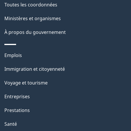
Toutes les coordonnées
p
Ministères et organismes
a
À propos du gouvernement
g
e
Thèmes
Emplois
et
Immigration et citoyenneté
sujets
Voyage et tourisme
Entreprises
Prestations
Santé