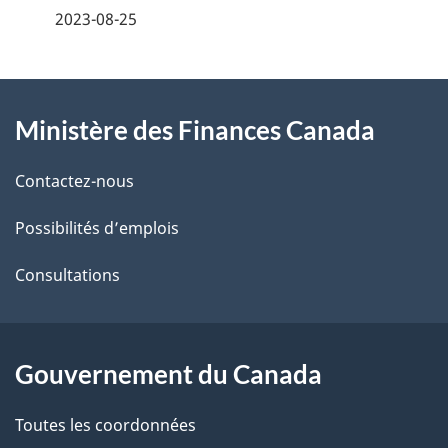
é
2023-08-25
t
À
a
Ministère des Finances Canada
propos
i
de
l
Contactez-nous
ce
s
Possibilités d’emplois
site
d
Consultations
e
l
Gouvernement du Canada
a
Toutes les coordonnées
p