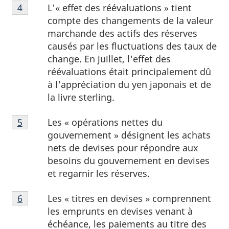
Note
L'« effet des réévaluations » tient
Retour à la référence de la note de bas de page
4
de
compte des changements de la valeur
bas
marchande des actifs des réserves
de
causés par les fluctuations des taux de
page
change. En juillet, l'effet des
4
réévaluations était principalement dû
à l'appréciation du yen japonais et de
la livre sterling.
Note
Les « opérations nettes du
Retour à la référence de la note de bas de page
5
de
gouvernement » désignent les achats
bas
nets de devises pour répondre aux
de
besoins du gouvernement en devises
page
et regarnir les réserves.
5
Note
Les « titres en devises » comprennent
Retour à la référence de la note de bas de page
6
de
les emprunts en devises venant à
bas
échéance, les paiements au titre des