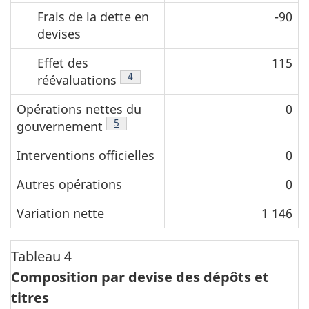
Frais de la dette en
-90
devises
Effet des
115
Note de bas de page
4
réévaluations
Opérations nettes du
0
Note de bas de page
5
gouvernement
Interventions officielles
0
Autres opérations
0
Variation nette
1 146
Tableau 4
Composition par devise des dépôts et
titres