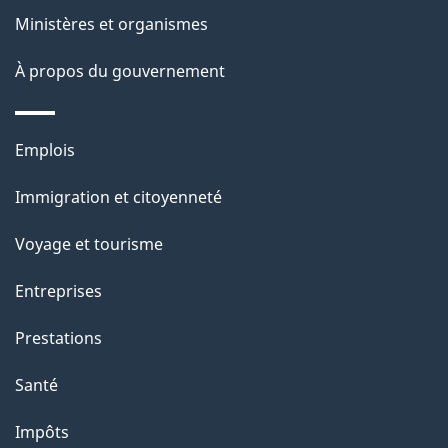
Ministères et organismes
a
À propos du gouvernement
g
e
Thèmes
Emplois
et
Immigration et citoyenneté
sujets
Voyage et tourisme
Entreprises
Prestations
Santé
Impôts