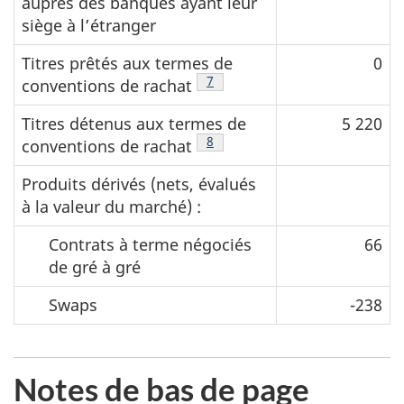
auprès des banques ayant leur
siège à l’étranger
Titres prêtés aux termes de
0
Note de bas de page
7
conventions de rachat
Titres détenus aux termes de
5 220
Note de bas de page
8
conventions de rachat
Produits dérivés (nets, évalués
à la valeur du marché) :
Contrats à terme négociés
66
de gré à gré
Swaps
-238
Notes de bas de page