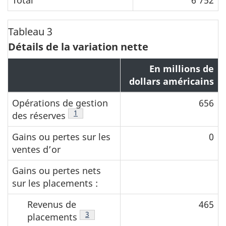
Tableau 3
Détails de la variation nette
En millions de
dollars américains
Opérations de gestion
656
Note de bas de page
1
des réserves
Gains ou pertes sur les
0
ventes d’or
Gains ou pertes nets
sur les placements :
Revenus de
465
Note de bas de page
3
placements