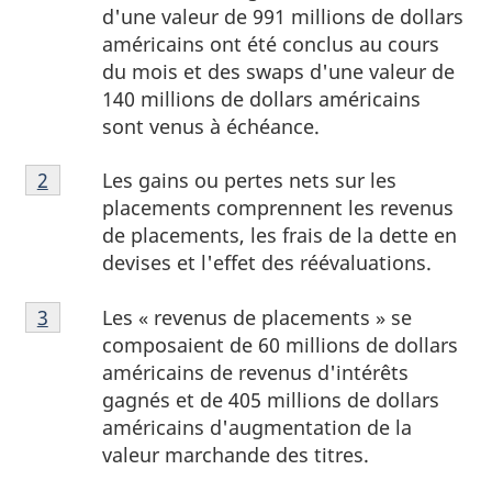
d'une valeur de 991 millions de dollars
américains ont été conclus au cours
du mois et des swaps d'une valeur de
140 millions de dollars américains
sont venus à échéance.
Note
Les gains ou pertes nets sur les
Retour à la
2
référence de la note de bas de page
de
placements comprennent les revenus
bas
de placements, les frais de la dette en
de
devises et l'effet des réévaluations.
page
Note
2
Les « revenus de placements » se
Retour à la référence de la note de bas de page
3
de
composaient de 60 millions de dollars
bas
américains de revenus d'intérêts
de
gagnés et de 405 millions de dollars
page
américains d'augmentation de la
3
valeur marchande des titres.