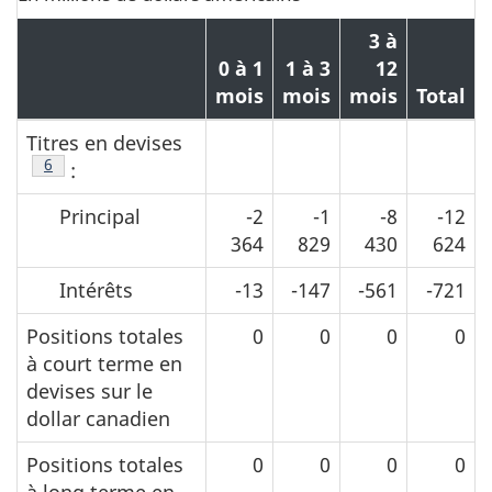
3 à
0 à 1
1 à 3
12
mois
mois
mois
Total
Titres en devises
Note de bas de page
6
:
Principal
-2
-1
-8
-12
364
829
430
624
Intérêts
-13
-147
-561
-721
Positions totales
0
0
0
0
à court terme en
devises sur le
dollar canadien
Positions totales
0
0
0
0
à long terme en