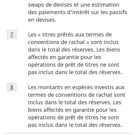
de
swaps de devises et une estimation
page
des paiements d'intérêt sur les passifs
6
en devises.
Note
Les « titres prêtés aux termes de
Retour à la référence de la note de bas de page
7
de
conventions de rachat » sont inclus
bas
dans le total des réserves. Les biens
de
affectés en garantie pour les
page
opérations de prêt de titres ne sont
7
pas inclus dans le total des réserves.
Note
Les montants en espèces investis aux
Retour à la référence de la note de bas de page
8
de
termes de conventions de rachat sont
bas
inclus dans le total des réserves. Les
de
biens affectés en garantie pour les
page
opérations de prêt de titres ne sont
8
pas inclus dans le total des réserves.