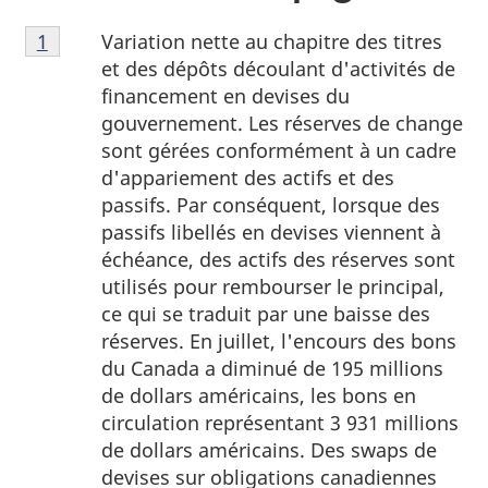
Note
Variation nette au chapitre des titres
Retour à la référence de la note de bas de page
1
de
et des dépôts découlant d'activités de
bas
financement en devises du
de
gouvernement. Les réserves de change
page
sont gérées conformément à un cadre
1
d'appariement des actifs et des
passifs. Par conséquent, lorsque des
passifs libellés en devises viennent à
échéance, des actifs des réserves sont
utilisés pour rembourser le principal,
ce qui se traduit par une baisse des
réserves. En juillet, l'encours des bons
du Canada a diminué de 195 millions
de dollars américains, les bons en
circulation représentant 3 931 millions
de dollars américains. Des swaps de
devises sur obligations canadiennes