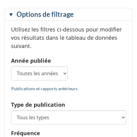
O
Options de filtrage
p
Utilisez les filtres ci-dessous pour modifier
t
vos résultats dans le tableau de données
i
suivant.
o
n
Année publiée
s
d
e
Publications et rapports antérieurs
f
i
Type de publication
l
t
r
Fréquence
a