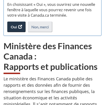
En choisissant « Oui », vous ouvrirez une nouvelle
w
fenêtre à laquelle vous pourrez revenir une fois
votre visite à Canada.ca terminée.
(t
Oui
accéder
Non,
je
merci
.
d
au
ne
sondage.
veux
Ministère des Finances
pas
participer
Canada :
au
sondage
Rapports et publications
du
site
web,
Le ministère des Finances Canada publie des
rapports et des données afin de fournir des
renseignements sur les finances publiques, la
situation économique et les activités
ministérielles. Il s’agit notamment de rapports