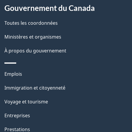
a
a
Gouvernement du Canada
c
g
Toutes les coordonnées
t
e
i
Ministères et organismes
o
À propos du gouvernement
n
s
u
Thèmes
Emplois
r
et
c
Immigration et citoyenneté
sujets
e
Voyage et tourisme
t
t
Entreprises
e
Prestations