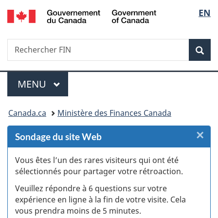
/
Sélec
EN
Passer
Passer
Passer
Passer
Government
au
au
à
à
de
of
Gestionnaire
contenu
«
la
Canada
Recherche
Rechercher
des
principal
Au
version
Rec
la
FIN
Invitations
sujet
HTML
du
simplifiée
langu
Menu
gouvernement
MENU
PRINCIPAL
»
Vous
Canada.ca
Ministère des Finances Canada
êtes
×
F
Sondage du site Web
ici :
:
Vous êtes l’un des rares visiteurs qui ont été
sélectionnés pour partager votre rétroaction.
S
Veuillez répondre à 6 questions sur votre
d
expérience en ligne à la fin de votre visite. Cela
vous prendra moins de 5 minutes.
si