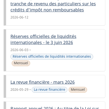
tranche de revenu des particuliers sur les
crédits d’impôt non remboursables
2026-06-12
•
A
Hors
u
série
t
r
Réserves officielles de liquidités
e
internationales - le 3 juin 2026
s
2026-06-03
•
Réserves officielles de liquidités internationales
Mensuel
La revue financière - mars 2026
2026-05-29
•
La revue financière
Mensuel
Rapport annuel 2026 : Au titre de la Loi sur