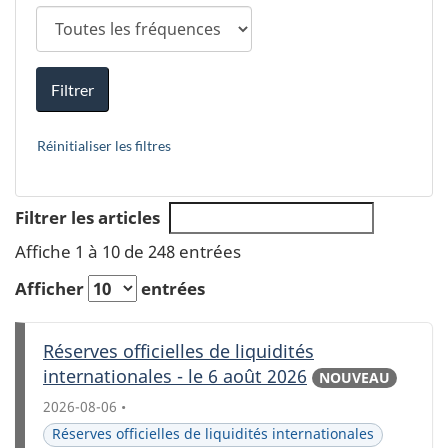
g
e
Filtrer
Réinitialiser les filtres
Filtrer les articles
Affiche 1 à 10 de 248 entrées
Afficher
entrées
Date de
Réserves officielles de liquidités
Titre
publication
Type
Fré
internationales - le 6 août 2026
NOUVEAU
2026-08-06
•
Réserves officielles de liquidités internationales