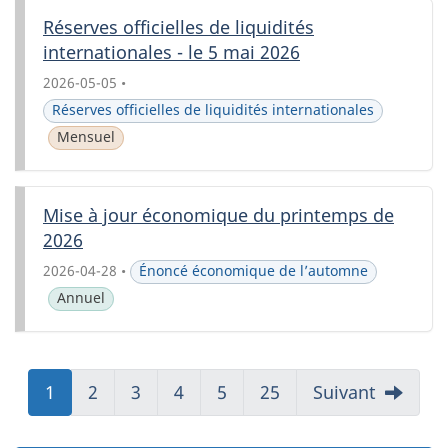
Réserves officielles de liquidités
internationales - le 5 mai 2026
2026-05-05
•
Réserves officielles de liquidités internationales
Mensuel
Mise à jour économique du printemps de
2026
2026-04-28
•
Énoncé économique de l’automne
Annuel
Aller
1
Aller
2
Aller
3
Aller
4
Aller
5
Aller
25
Suivant
à:
à:
à:
à:
à:
à:
Page
Page
Page
Page
Page
Page