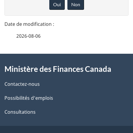
é
o
Oui
Non
n
t
n
a
e
2026-08-06
i
z
v
l
o
À
s
t
Ministère des Finances Canada
propos
r
d
de
e
Contactez-nous
e
r
ce
Possibilités d’emplois
l
é
site
t
Consultations
a
r
p
o