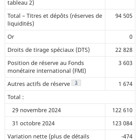
tableau 2)
Total – Titres et dépôts (réserves de
94 505
liquidités)
Or
0
Droits de tirage spéciaux (DTS)
22 828
Position de réserve au Fonds
3 603
monétaire international (FMI)
Note de bas de page
3
Autres actifs de réserve
1 674
Total :
29 novembre 2024
122 610
31 octobre 2024
123 084
Variation nette (plus de détails
-474