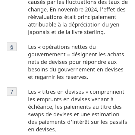
causés par les fluctuations des taux de
page
change. En novembre 2024, l'effet des
5
réévaluations était principalement
attribuable à la dépréciation du yen
japonais et de la livre sterling.
Note
Les « opérations nettes du
Retour à la référence de la note de bas de page
6
de
gouvernement » désignent les achats
bas
nets de devises pour répondre aux
de
besoins du gouvernement en devises
page
et regarnir les réserves.
6
Note
Les « titres en devises » comprennent
Retour à la référence de la note de bas de page
7
de
les emprunts en devises venant à
bas
échéance, les paiements au titre des
de
swaps de devises et une estimation
page
des paiements d'intérêt sur les passifs
7
en devises.