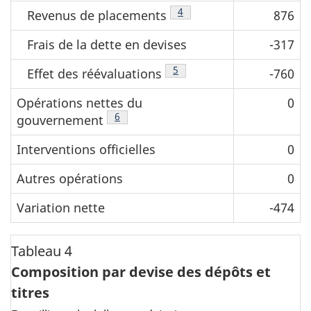
Note de bas de page
4
Revenus de placements
876
Frais de la dette en devises
-317
Note de bas de page
5
Effet des réévaluations
-760
Opérations nettes du
0
Note de bas de page
6
gouvernement
Interventions officielles
0
Autres opérations
0
Variation nette
-474
Tableau 4
Composition par devise des dépôts et
titres