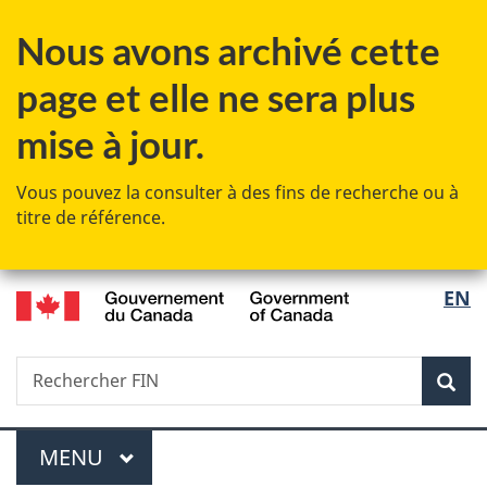
Passer
Passer
Passer
Nous avons archivé cette
au
à
à
contenu
«
la
page et elle ne sera plus
principal
Au
version
sujet
HTML
mise à jour.
du
simplifiée
gouvernement
Vous pouvez la consulter à des fins de recherche ou à
»
titre de référence.
/
Sélec
EN
Government
de
of
Canada
Recherche
Rechercher
Rec
la
FIN
langu
Menu
MENU
PRINCIPAL