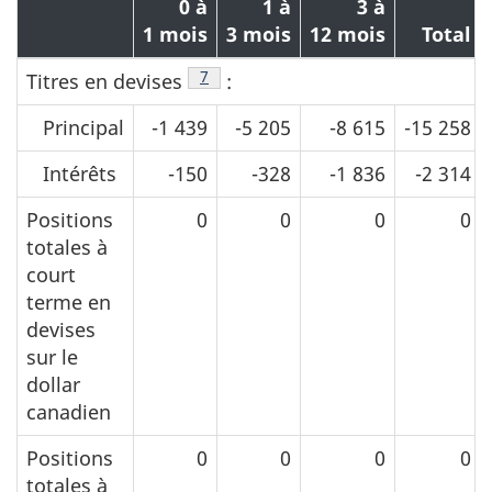
0 à
1 à
3 à
1 mois
3 mois
12 mois
Total
Note de bas de page
7
Titres en devises
:
Principal
-1 439
-5 205
-8 615
-15 258
Intérêts
-150
-328
-1 836
-2 314
Positions
0
0
0
0
totales à
court
terme en
devises
sur le
dollar
canadien
Positions
0
0
0
0
totales à