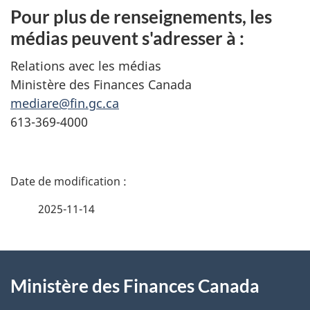
Pour plus de renseignements, les
médias peuvent s'adresser à :
Relations avec les médias
Ministère des Finances Canada
mediare@fin.gc.ca
613-369-4000
D
é
2025-11-14
t
À
a
Ministère des Finances Canada
propos
i