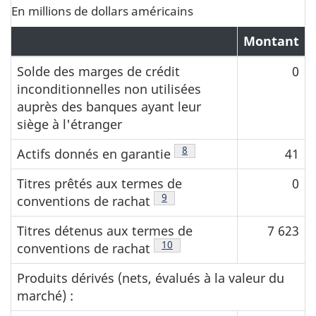
En millions de dollars américains
Montant
Solde des marges de crédit
0
inconditionnelles non utilisées
auprès des banques ayant leur
siège à l'étranger
Note de bas de page
8
Actifs donnés en garantie
41
Titres prêtés aux termes de
0
Note de bas de page
9
conventions de rachat
Titres détenus aux termes de
7 623
Note de bas de page
10
conventions de rachat
Produits dérivés (nets, évalués à la valeur du
marché) :