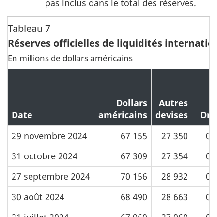
pas inclus dans le total des réserves.
Tableau 7
Réserves officielles de liquidités internati
En millions de dollars américains
Dollars
Autres
Date
américains
devises
Or
29 novembre 2024
67 155
27 350
0
31 octobre 2024
67 309
27 354
0
27 septembre 2024
70 156
28 932
0
30 août 2024
68 490
28 663
0
31 juillet 2024
67 960
27 969
0