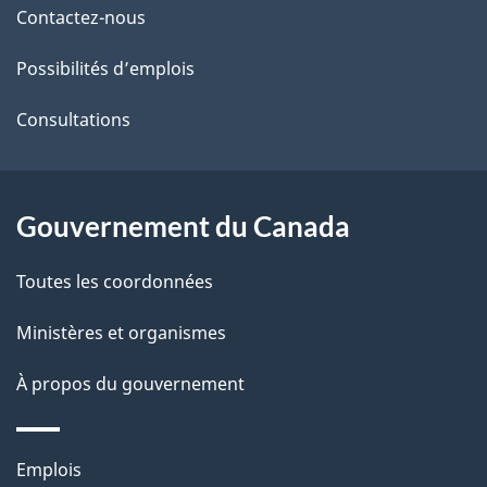
de
l
Contactez-nous
ce
s
Possibilités d’emplois
site
d
Consultations
e
l
Gouvernement du Canada
a
Toutes les coordonnées
p
Ministères et organismes
a
À propos du gouvernement
g
e
Thèmes
Emplois