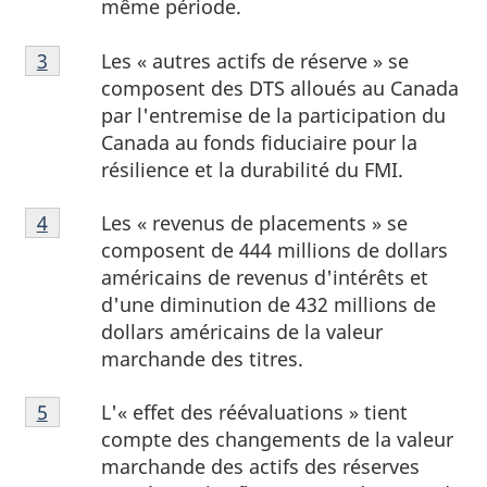
même période.
Note
Les « autres actifs de réserve » se
Retour à la référence de la note de bas de page
3
de
composent des DTS alloués au Canada
bas
par l'entremise de la participation du
de
Canada au fonds fiduciaire pour la
page
résilience et la durabilité du FMI.
3
Note
Les « revenus de placements » se
Retour à la référence de la note de bas de page
4
de
composent de 444 millions de dollars
bas
américains de revenus d'intérêts et
de
d'une diminution de 432 millions de
page
dollars américains de la valeur
4
marchande des titres.
Note
L'« effet des réévaluations » tient
Retour à la référence de la note de bas de page
5
de
compte des changements de la valeur
bas
marchande des actifs des réserves
de