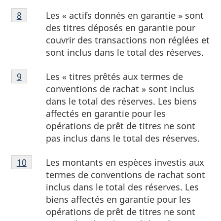
Note
Les « actifs donnés en garantie » sont
Retour à la référence de la note de bas de page
8
de
des titres déposés en garantie pour
bas
couvrir des transactions non réglées et
de
sont inclus dans le total des réserves.
page
Note
8
Les « titres prêtés aux termes de
Retour à la référence de la note de bas de page
9
de
conventions de rachat » sont inclus
bas
dans le total des réserves. Les biens
de
affectés en garantie pour les
page
opérations de prêt de titres ne sont
9
pas inclus dans le total des réserves.
Note
Les montants en espèces investis aux
Retour à la référence de la note de bas de page
10
de
termes de conventions de rachat sont
bas
inclus dans le total des réserves. Les
de
biens affectés en garantie pour les
page
opérations de prêt de titres ne sont
10