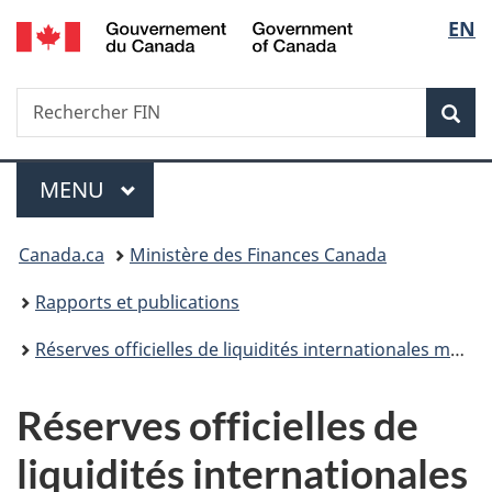
/
Sélec
EN
Passer
Passer
Passer
Government
au
à
à
de
of
contenu
«
la
Canada
Recherche
Rechercher
principal
Au
version
Rec
la
FIN
sujet
HTML
du
simplifiée
langu
Menu
gouvernement
MENU
PRINCIPAL
»
Vous
Canada.ca
Ministère des Finances Canada
êtes
Rapports et publications
ici :
Réserves officielles de liquidités internationales mensuelles
Réserves officielles de
liquidités internationales