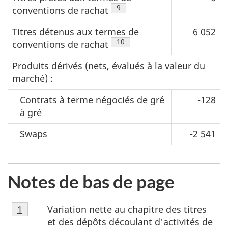
Note de bas de page
9
conventions de rachat
Titres détenus aux termes de
6 052
Note de bas de page
10
conventions de rachat
Produits dérivés (nets, évalués à la valeur du
marché) :
Contrats à terme négociés de gré
-128
à gré
Swaps
-2 541
Notes de bas de page
Note
Variation nette au chapitre des titres
Retour à la référence de la note de bas de page
1
de
et des dépôts découlant d'activités de