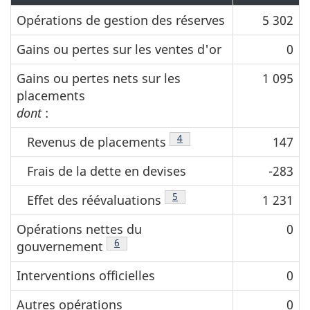
Opérations de gestion des réserves
5 302
Gains ou pertes sur les ventes d'or
0
Gains ou pertes nets sur les
1 095
placements
dont
:
Note de bas de page
4
Revenus de placements
147
Frais de la dette en devises
-283
Note de bas de page
5
Effet des réévaluations
1 231
Opérations nettes du
0
Note de bas de page
6
gouvernement
Interventions officielles
0
Autres opérations
0