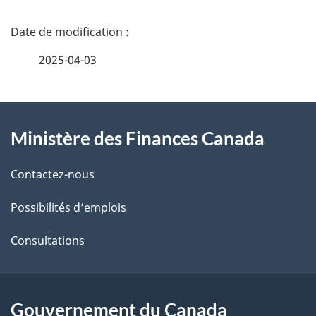
D
é
2025-04-03
t
À
a
Ministère des Finances Canada
propos
i
de
l
Contactez-nous
ce
s
Possibilités d’emplois
site
d
Consultations
e
l
Gouvernement du Canada