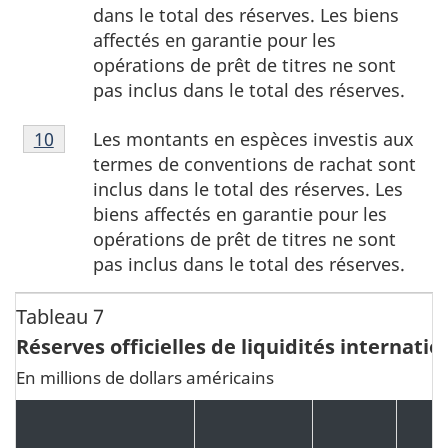
bas
dans le total des réserves. Les biens
de
affectés en garantie pour les
page
opérations de prêt de titres ne sont
9
pas inclus dans le total des réserves.
Note
Les montants en espèces investis aux
Retour à la référence de la note de bas de page
10
de
termes de conventions de rachat sont
bas
inclus dans le total des réserves. Les
de
biens affectés en garantie pour les
page
opérations de prêt de titres ne sont
10
pas inclus dans le total des réserves.
Tableau 7
Réserves officielles de liquidités internati
En millions de dollars américains