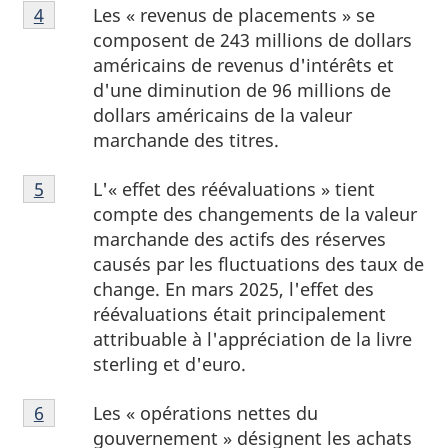
Note
Les « revenus de placements » se
Retour à la référence de la note de bas de page
4
de
composent de 243 millions de dollars
bas
américains de revenus d'intérêts et
de
d'une diminution de 96 millions de
page
dollars américains de la valeur
4
marchande des titres.
Note
L'« effet des réévaluations » tient
Retour à la référence de la note de bas de page
5
de
compte des changements de la valeur
bas
marchande des actifs des réserves
de
causés par les fluctuations des taux de
page
change. En mars 2025, l'effet des
5
réévaluations était principalement
attribuable à l'appréciation de la livre
sterling et d'euro.
Note
Les « opérations nettes du
Retour à la référence de la note de bas de page
6
de
gouvernement » désignent les achats