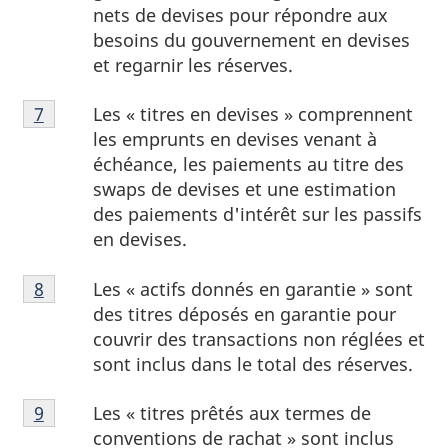
bas
nets de devises pour répondre aux
de
besoins du gouvernement en devises
page
et regarnir les réserves.
6
Note
Les « titres en devises » comprennent
Retour à la référence de la note de bas de page
7
de
les emprunts en devises venant à
bas
échéance, les paiements au titre des
de
swaps de devises et une estimation
page
des paiements d'intérêt sur les passifs
7
en devises.
Note
Les « actifs donnés en garantie » sont
Retour à la référence de la note de bas de page
8
de
des titres déposés en garantie pour
bas
couvrir des transactions non réglées et
de
sont inclus dans le total des réserves.
page
Note
8
Les « titres prêtés aux termes de
Retour à la référence de la note de bas de page
9
de
conventions de rachat » sont inclus