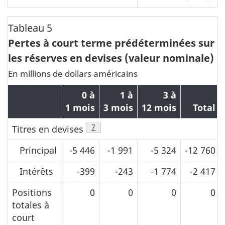
Tableau 5
Pertes à court terme prédéterminées sur
les réserves en devises (valeur nominale)
En millions de dollars américains
0 à
1 à
3 à
1 mois
3 mois
12 mois
Total
Note de bas de page
7
Titres en devises
Principal
-5 446
-1 991
-5 324
-12 760
Intérêts
-399
-243
-1 774
-2 417
Positions
0
0
0
0
totales à
court