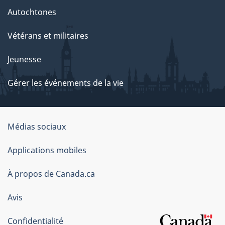
Autochtones
Vétérans et militaires
Jeunesse
Gérer les événements de la vie
Organisation
Médias sociaux
du
Applications mobiles
gouvernement
du
À propos de Canada.ca
Canada
Avis
Confidentialité