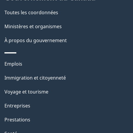
a
Toutes les coordonnées
p
Ministères et organismes
a
À propos du gouvernement
g
e
Thèmes
Emplois
et
Immigration et citoyenneté
sujets
Voyage et tourisme
Entreprises
Prestations