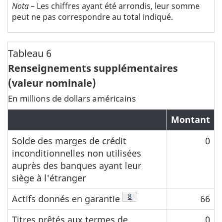
Nota
– Les chiffres ayant été arrondis, leur somme
peut ne pas correspondre au total indiqué.
Tableau 6
Renseignements supplémentaires
(valeur nominale)
En millions de dollars américains
Montant
Solde des marges de crédit
0
inconditionnelles non utilisées
auprès des banques ayant leur
siège à l'étranger
Note de bas de page
8
Actifs donnés en garantie
66
Titres prêtés aux termes de
0