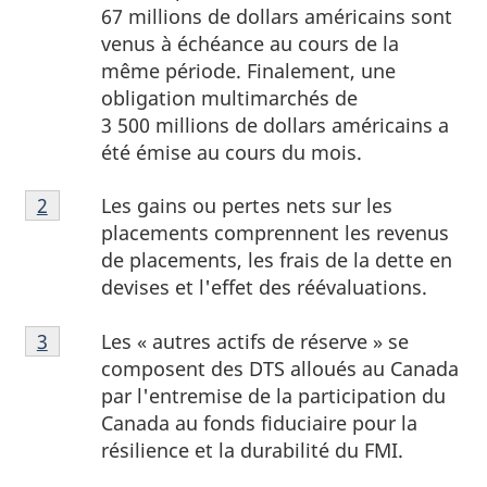
67 millions de dollars américains sont
venus à échéance au cours de la
même période. Finalement, une
obligation multimarchés de
3 500 millions de dollars américains a
été émise au cours du mois.
Note
Les gains ou pertes nets sur les
Retour à la
2
référence de la note de bas de page
de
placements comprennent les revenus
bas
de placements, les frais de la dette en
de
devises et l'effet des réévaluations.
page
Note
2
Les « autres actifs de réserve » se
Retour à la référence de la note de bas de page
3
de
composent des DTS alloués au Canada
bas
par l'entremise de la participation du
de
Canada au fonds fiduciaire pour la
page
résilience et la durabilité du FMI.
3