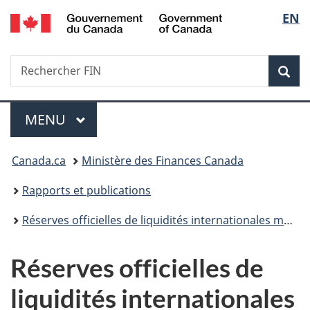
/
Sélec
EN
Passer
Passer
Passer
Government
au
à
à
de
of
contenu
«
la
Canada
Recherche
Rechercher
principal
Au
version
Rec
la
FIN
sujet
HTML
du
simplifiée
langu
Menu
gouvernement
MENU
PRINCIPAL
»
Vous
Canada.ca
Ministère des Finances Canada
êtes
Rapports et publications
ici :
Réserves officielles de liquidités internationales mensuelles
Réserves officielles de
liquidités internationales