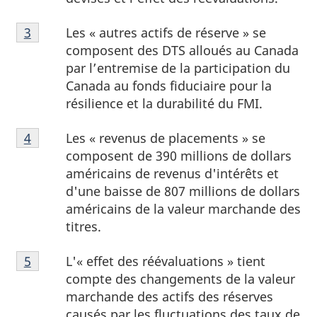
page
Note
2
Les « autres actifs de réserve » se
Retour à la note de bas de page
3
referrer
de
composent des DTS alloués au Canada
bas
par l’entremise de la participation du
de
Canada au fonds fiduciaire pour la
page
résilience et la durabilité du FMI.
3
Note
Les « revenus de placements » se
Retour à la note de bas de page
4
referrer
de
composent de 390 millions de dollars
bas
américains de revenus d'intérêts et
de
d'une baisse de 807 millions de dollars
page
américains de la valeur marchande des
4
titres.
Note
L'« effet des réévaluations » tient
Retour à la note de bas de page
5
referrer
de
compte des changements de la valeur
bas
marchande des actifs des réserves
de
causés par les fluctuations des taux de