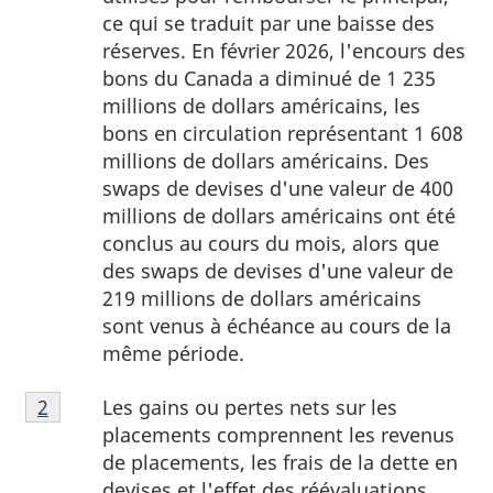
ce qui se traduit par une baisse des
réserves. En février 2026, l'encours des
bons du Canada a diminué de 1 235
millions de dollars américains, les
bons en circulation représentant 1 608
millions de dollars américains. Des
swaps de devises d'une valeur de 400
millions de dollars américains ont été
conclus au cours du mois, alors que
des swaps de devises d'une valeur de
219 millions de dollars américains
sont venus à échéance au cours de la
même période.
Note
Les gains ou pertes nets sur les
Retour à la note de bas de page
2
referrer
de
placements comprennent les revenus
bas
de placements, les frais de la dette en
de
devises et l'effet des réévaluations.