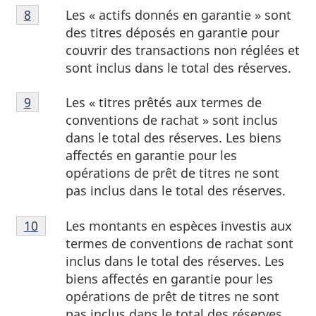
Note
Les « actifs donnés en garantie » sont
Retour à la note de bas de page
8
referrer
de
des titres déposés en garantie pour
bas
couvrir des transactions non réglées et
de
sont inclus dans le total des réserves.
page
Note
8
Les « titres prêtés aux termes de
Retour à la note de bas de page
9
referrer
de
conventions de rachat » sont inclus
bas
dans le total des réserves. Les biens
de
affectés en garantie pour les
page
opérations de prêt de titres ne sont
9
pas inclus dans le total des réserves.
Note
Les montants en espèces investis aux
Retour à la note de bas de page
10
referrer
de
termes de conventions de rachat sont
bas
inclus dans le total des réserves. Les
de
biens affectés en garantie pour les
page
opérations de prêt de titres ne sont
10
pas inclus dans le total des réserves.