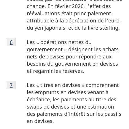
page
change. En février 2026, l'effet des
5
réévaluations était principalement
attribuable à la dépréciation de l'euro,
du yen japonais, et de la livre sterling.
Note
Les « opérations nettes du
Retour à la note de bas de page
6
referrer
de
gouvernement » désignent les achats
bas
nets de devises pour répondre aux
de
besoins du gouvernement en devises
page
et regarnir les réserves.
6
Note
Les « titres en devises » comprennent
Retour à la note de bas de page
7
referrer
de
les emprunts en devises venant à
bas
échéance, les paiements au titre des
de
swaps de devises et une estimation
page
des paiements d’intérêt sur les passifs
7
en devises.