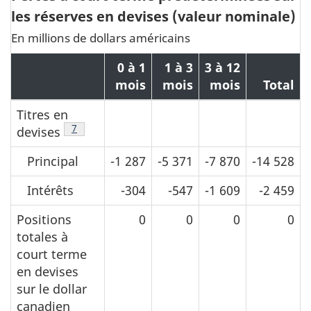
les réserves en devises (valeur nominale)
En millions de dollars américains
0 à 1
1 à 3
3 à 12
mois
mois
mois
Total
Titres en
Note de bas de page
7
devises
Principal
-1 287
-5 371
-7 870
-14 528
Intérêts
-304
-547
-1 609
-2 459
Positions
0
0
0
0
totales à
court terme
en devises
sur le dollar
canadien