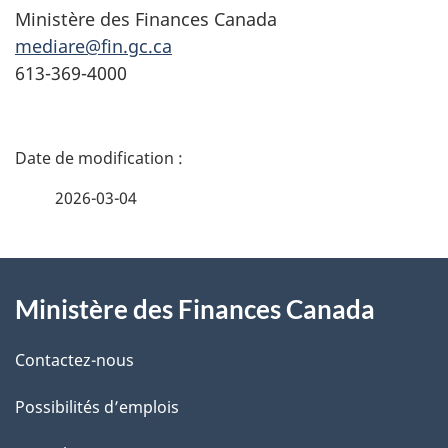
Ministère des Finances Canada
mediare@fin.gc.ca
613-369-4000
D
é
2026-03-04
t
À
a
Ministère des Finances Canada
propos
i
de
l
Contactez-nous
ce
s
Possibilités d’emplois