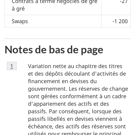
Contrats à terme négociés de gré
-27
à gré
Swaps
-1 200
Notes de bas de page
Note
Variation nette au chapitre des titres
Retour à la note de bas de page
1
referrer
de
et des dépôts découlant d'activités de
bas
financement en devises du
de
gouvernement. Les réserves de change
page
sont gérées conformément à un cadre
1
d'appariement des actifs et des
passifs. Par conséquent, lorsque des
passifs libellés en devises viennent à
échéance, des actifs des réserves sont
utilisés pour rembourser le principal,