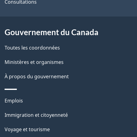
site
d
Consultations
e
l
Gouvernement du Canada
a
Toutes les coordonnées
p
Ministères et organismes
a
À propos du gouvernement
g
e
Thèmes
Emplois
et
Immigration et citoyenneté
sujets
Voyage et tourisme