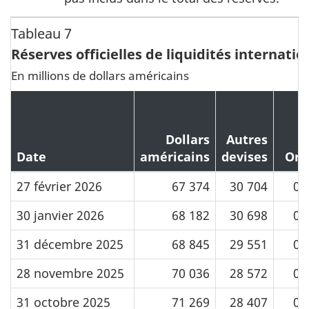
Tableau 7
Réserves officielles de liquidités internati
En millions de dollars américains
Dollars
Autres
Date
américains
devises
Or
27 février 2026
67 374
30 704
0
30 janvier 2026
68 182
30 698
0
31 décembre 2025
68 845
29 551
0
28 novembre 2025
70 036
28 572
0
31 octobre 2025
71 269
28 407
0