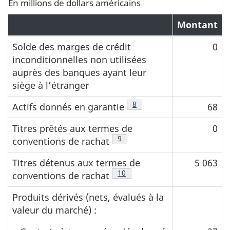
En millions de dollars américains
Montant
Solde des marges de crédit
0
inconditionnelles non utilisées
auprès des banques ayant leur
siège à l’étranger
Note de bas de page
8
Actifs donnés en garantie
68
Titres prêtés aux termes de
0
Note de bas de page
9
conventions de rachat
Titres détenus aux termes de
5 063
Note de bas de page
10
conventions de rachat
Produits dérivés (nets, évalués à la
valeur du marché) :