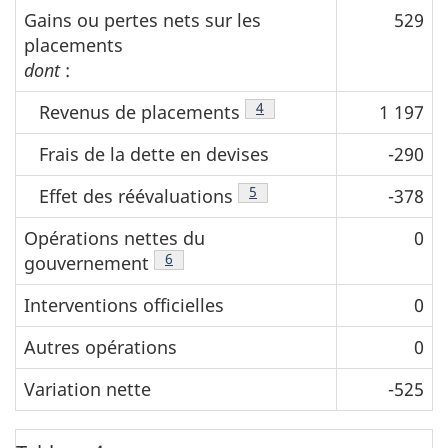
Gains ou pertes nets sur les
529
placements
dont
:
Note de bas de page
4
Revenus de placements
1 197
Frais de la dette en devises
-290
Note de bas de page
5
Effet des réévaluations
-378
Opérations nettes du
0
Note de bas de page
6
gouvernement
Interventions officielles
0
Autres opérations
0
Variation nette
-525