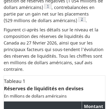
gestion de réserves négatives (1 054 millions de
Note de bas de page
1
dollars américains)
, contrebalancées en
partie par un gain net sur les placements
Note de bas de 
2
(529 millions de dollars américains)
.
Figurent ci-après les détails sur le niveau et la
composition des réserves de liquidités du
Canada au 27 février 2026, ainsi que sur les
principaux facteurs qui sous-tendent l'évolution
des réserves de liquidités. Tous les chiffres sont
en millions de dollars américains, sauf avis
contraire.
Tableau 1
Réserves de liquidités en devises
En millions de dollars américains
Montant