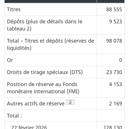
Titres
88 555
Dépôts (plus de détails dans le
9 523
tableau 2)
Total – Titres et dépôts (réserves de
98 078
liquidités)
Or
0
Droits de tirage spéciaux (DTS)
23 730
Position de réserve au Fonds
4 153
monétaire international (FMI)
Note de bas de page
3
Autres actifs de réserve
2 169
Total :
27 février 2026
128 130