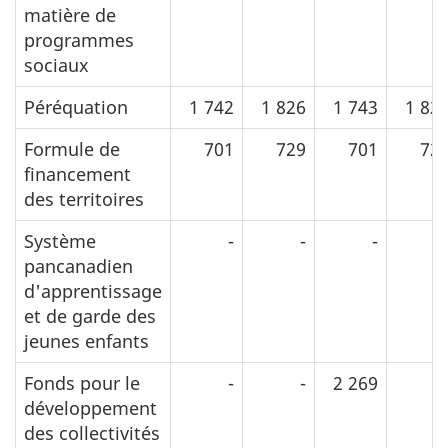
matière de
programmes
sociaux
Péréquation
1 742
1 826
1 743
1 82
Formule de
701
729
701
72
financement
des territoires
Système
-
-
-
pancanadien
d'apprentissage
et de garde des
jeunes enfants
Fonds pour le
-
-
2 269
développement
des collectivités