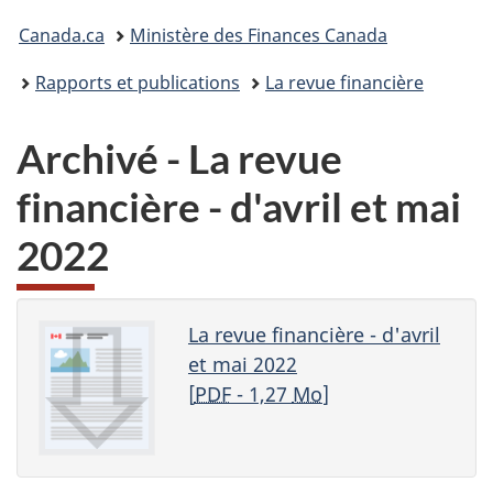
Vous
Canada.ca
Ministère des Finances Canada
êtes
Rapports et publications
La revue financière
ici :
Archivé - La revue
financière - d'avril et mai
2022
La revue financière - d'avril
et mai 2022
[
PDF
- 1,27
Mo
]