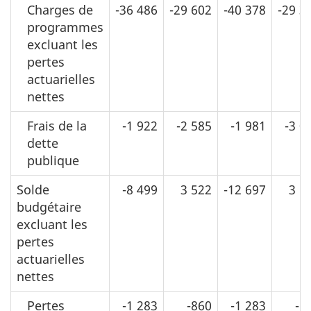
Charges de
-36 486
-29 602
-40 378
-29 3
programmes
excluant les
pertes
actuarielles
nettes
Frais de la
-1 922
-2 585
-1 981
-3 0
dette
publique
Solde
-8 499
3 522
-12 697
3 5
budgétaire
excluant les
pertes
actuarielles
nettes
Pertes
-1 283
-860
-1 283
-8