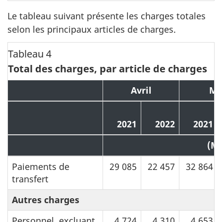
Le tableau suivant présente les charges totales
selon les principaux articles de charges.
Tableau 4
Total des charges, par article de charges
Avril
Ma
2021
2022
2021
(M
Paiements de
29 085
22 457
32 864
transfert
Autres charges
Personnel, excluant
4 724
4 310
4 653