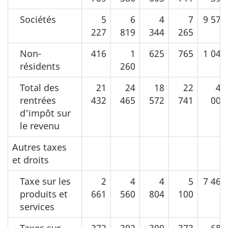
Sociétés
5
6
4
7
9 571
227
819
344
265
Non-
416
1
625
765
1 041
résidents
260
Total des
21
24
18
22
40
rentrées
432
465
572
741
004
d'impôt sur
le revenu
Autres taxes
et droits
Taxe sur les
2
4
4
5
7 465
produits et
661
560
804
100
services