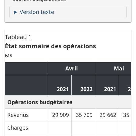
Version texte
Tableau 1
État sommaire des opérations
M$
Avril
Mai
2021
2022
2021
20
Opérations budgétaires
Revenus
29 909
35 709
29 662
35 9
Charges