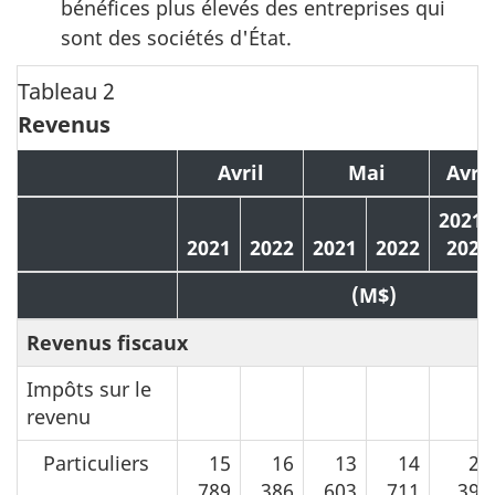
bénéfices plus élevés des entreprises qui
sont des sociétés d'État.
Tableau 2
Revenus
Avril
Mai
Avri
2021-
2021
2022
2021
2022
2022
(M$)
Revenus fiscaux
Impôts sur le
revenu
Particuliers
15
16
13
14
29
789
386
603
711
392