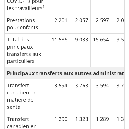
COVID-19 pour
1
les travailleurs
Prestations
2 201
2 057
2 597
2 08
pour enfants
Total des
11 586
9 033
15 654
9 58
principaux
transferts aux
particuliers
Principaux transferts aux autres administrati
Transfert
3 594
3 768
3 594
3 76
canadien en
matière de
santé
Transfert
1 290
1 328
1 289
1 32
canadien en