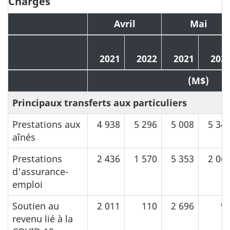
Charges
Avril
Mai
2021
2022
2021
202
(M$)
Principaux transferts aux particuliers
Prestations aux
4 938
5 296
5 008
5 34
aînés
Prestations
2 436
1 570
5 353
2 06
d'assurance-
emploi
Soutien au
2 011
110
2 696
9
revenu lié à la