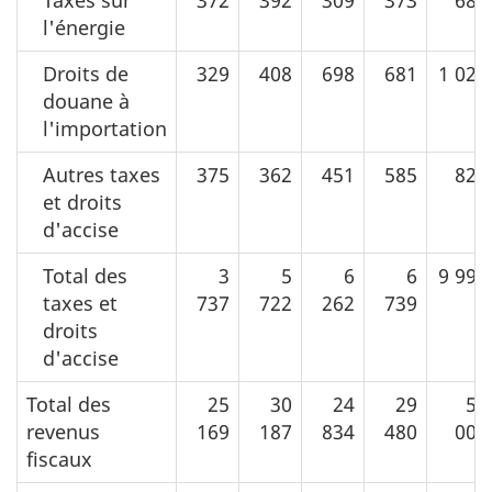
Taxes sur
372
392
309
373
681
l'énergie
Droits de
329
408
698
681
1 027
douane à
l'importation
Autres taxes
375
362
451
585
826
et droits
d'accise
Total des
3
5
6
6
9 999
taxes et
737
722
262
739
droits
d'accise
Total des
25
30
24
29
50
revenus
169
187
834
480
003
fiscaux