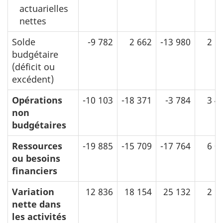
actuarielles
nettes
Solde
-9 782
2 662
-13 980
2 6
budgétaire
(déficit ou
excédent)
Opérations
-10 103
-18 371
-3 784
3 4
non
budgétaires
Ressources
-19 885
-15 709
-17 764
6 0
ou besoins
financiers
Variation
12 836
18 154
25 132
2 9
nette dans
les activités