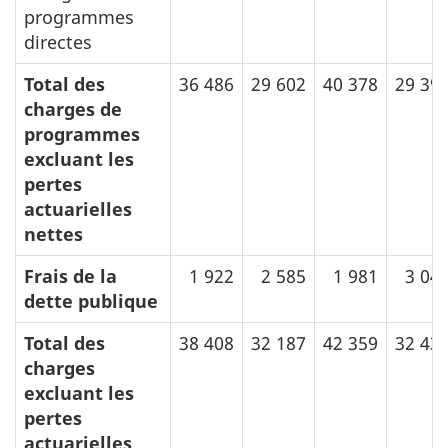
programmes
directes
Total des
36 486
29 602
40 378
29 39
charges de
programmes
excluant les
pertes
actuarielles
nettes
Frais de la
1 922
2 585
1 981
3 04
dette publique
Total des
38 408
32 187
42 359
32 43
charges
excluant les
pertes
actuarielles