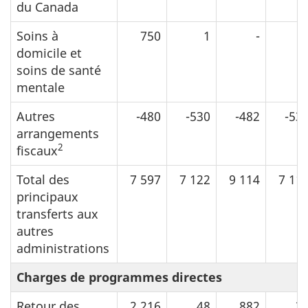
du Canada
Soins à
750
1
-
domicile et
soins de santé
mentale
Autres
-480
-530
-482
-53
arrangements
2
fiscaux
Total des
7 597
7 122
9 114
7 11
principaux
transferts aux
autres
administrations
Charges de programmes directes
Retour des
2 216
48
882
3