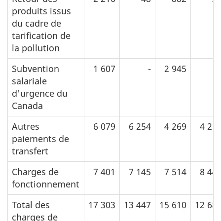
produits issus
du cadre de
tarification de
la pollution
Subvention
1 607
-
2 945
salariale
d'urgence du
Canada
Autres
6 079
6 254
4 269
4 21
paiements de
transfert
Charges de
7 401
7 145
7 514
8 44
fonctionnement
Total des
17 303
13 447
15 610
12 68
charges de