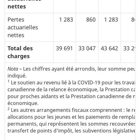
nettes
Pertes
1 283
860
1 283
86
actuarielles
nettes
Total des
39 691
33 047
43 642
33 29
charges
Nota
– Les chiffres ayant été arrondis, leur somme peut
indiqué.
1
Le soutien au revenu lié à la COVID-19 pour les travaille
canadienne de la relance économique, la Prestation c
pour proches aidants et la Prestation canadienne de ma
économique.
2
Les autres arrangements fiscaux comprennent : le rec
allocations pour les jeunes et les paiements de rempl
permanents, qui représentent les sommes recouvrées d
transfert de points d'impôt, les subventions législatives