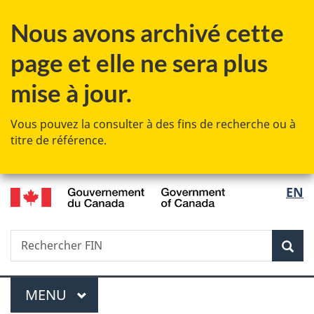
Passer
Passer
Passer
Nous avons archivé cette
au
à
à
contenu
«
la
page et elle ne sera plus
principal
Au
version
sujet
HTML
mise à jour.
du
simplifiée
gouvernement
Vous pouvez la consulter à des fins de recherche ou à
»
titre de référence.
/
Sélec
EN
Government
de
of
Canada
Recherche
Rechercher
Rec
la
FIN
langu
Menu
MENU
PRINCIPAL