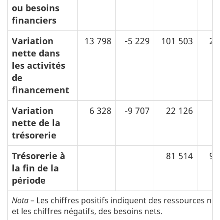
ou besoins
financiers
Variation
13 798
-5 229
101 503
26
nette dans
les activités
de
financement
Variation
6 328
-9 707
22 126
4
nette de la
trésorerie
Trésorerie à
81 514
96
la fin de la
période
Nota
– Les chiffres positifs indiquent des ressources net
et les chiffres négatifs, des besoins nets.