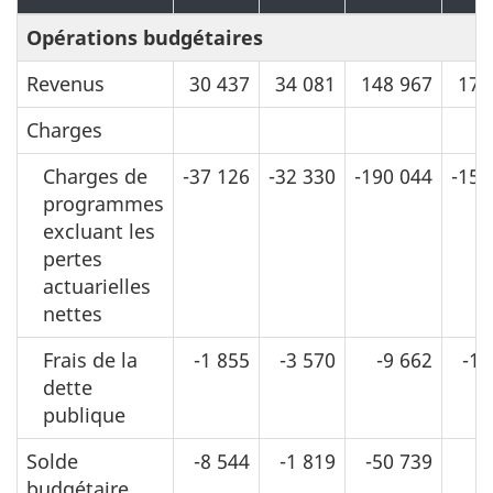
Opérations budgétaires
Revenus
30 437
34 081
148 967
177
Charges
Charges de
-37 126
-32 330
-190 044
-154
programmes
excluant les
pertes
actuarielles
nettes
Frais de la
-1 855
-3 570
-9 662
-14
dette
publique
Solde
-8 544
-1 819
-50 739
7
budgétaire