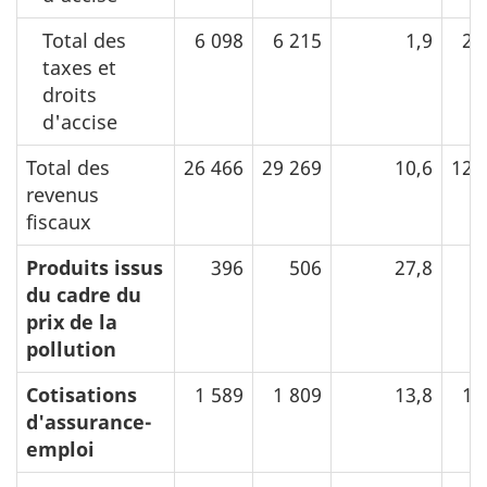
Total des
6 098
6 215
1,9
25
taxes et
droits
d'accise
Total des
26 466
29 269
10,6
126
revenus
fiscaux
Produits issus
396
506
27,8
2
du cadre du
prix de la
pollution
Cotisations
1 589
1 809
13,8
10
d'assurance-
emploi