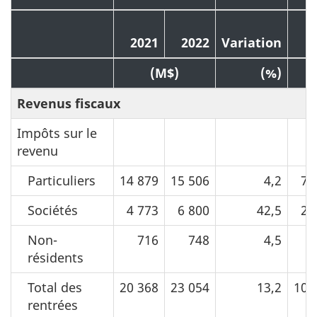
2
2021
2022
Variation
(M$)
(%)
Revenus fiscaux
Impôts sur le
revenu
Particuliers
14 879
15 506
4,2
71
Sociétés
4 773
6 800
42,5
25
Non-
716
748
4,5
3
résidents
Total des
20 368
23 054
13,2
100
rentrées