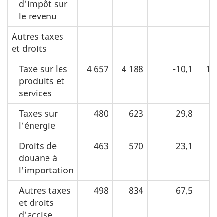
d'impôt sur
le revenu
Autres taxes
et droits
Taxe sur les
4 657
4 188
-10,1
19
produits et
services
Taxes sur
480
623
29,8
2
l'énergie
Droits de
463
570
23,1
2
douane à
l'importation
Autres taxes
498
834
67,5
2
et droits
d'accise