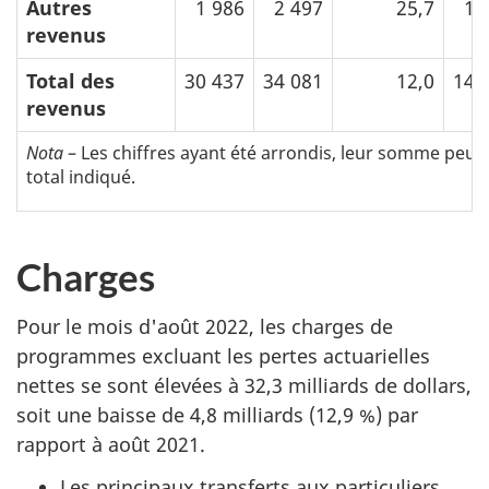
Autres
1 986
2 497
25,7
10
revenus
Total des
30 437
34 081
12,0
148
revenus
Nota
– Les chiffres ayant été arrondis, leur somme peu
total indiqué.
Charges
Pour le mois d'août 2022, les charges de
programmes excluant les pertes actuarielles
nettes se sont élevées à 32,3 milliards de dollars,
soit une baisse de 4,8 milliards (12,9 %) par
rapport à août 2021.
Les principaux transferts aux particuliers,