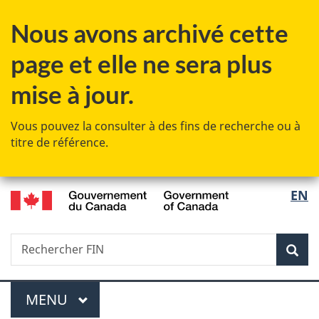
Passer
Passer
Passer
Nous avons archivé cette
au
à
à
contenu
«
la
page et elle ne sera plus
principal
Au
version
sujet
HTML
mise à jour.
du
simplifiée
gouvernement
Vous pouvez la consulter à des fins de recherche ou à
»
titre de référence.
/
Sélec
EN
Government
de
of
Canada
Recherche
Rechercher
Rec
la
FIN
langu
Menu
MENU
PRINCIPAL