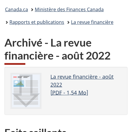
Vous
Canada.ca
Ministère des Finances Canada
êtes
Rapports et publications
La revue financière
ici :
Archivé - La revue
financière - août 2022
La revue financière - août
2022
[
PDF
- 1,54
Mo
]