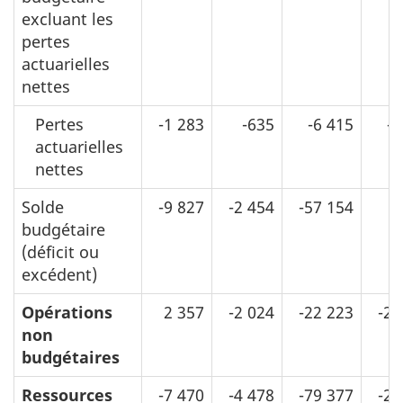
excluant les
pertes
actuarielles
nettes
Pertes
-1 283
-635
-6 415
-4
actuarielles
nettes
Solde
-9 827
-2 454
-57 154
3
budgétaire
(déficit ou
excédent)
Opérations
2 357
-2 024
-22 223
-25
non
budgétaires
Ressources
-7 470
-4 478
-79 377
-21