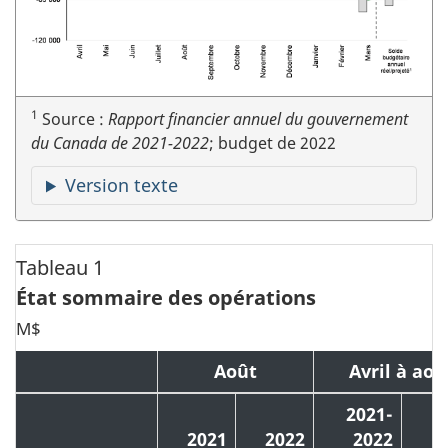
1
Source :
Rapport financier annuel du gouvernement
du Canada de 2021-2022
; budget de 2022
Version texte
Tableau 1
État sommaire des opérations
M$
Août
Avril à aoû
2021-
2
2021
2022
2022