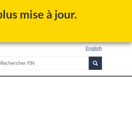
lus mise à jour.
English
Recherche
echercher
Recherche
IN