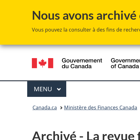
Nous avons archivé c
Vous pouvez la consulter à des fins de recherc
Sélection
de
la
Menu
MENU
PRINCIPAL
langue
Vous
Canada.ca
Ministère des Finances Canada
êtes
ici :
Archivé - La revue 