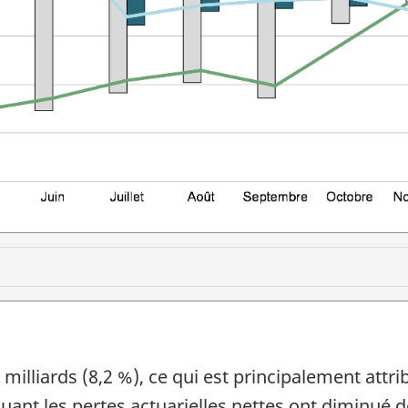
illiards (8,2 %), ce qui est principalement attri
t les pertes actuarielles nettes ont diminué de 2