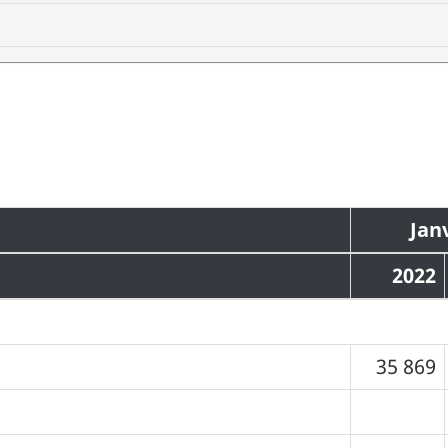
Jan
2022
35 869