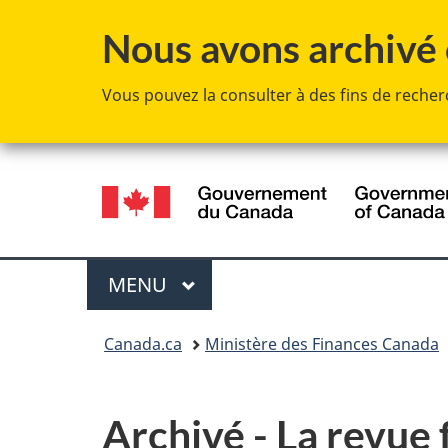
Nous avons archivé c
Vous pouvez la consulter à des fins de recherc
Sélection
de
la
Menu
MENU
PRINCIPAL
langue
Vous
Canada.ca
Ministère des Finances Canada
êtes
ici :
Archivé - La revue