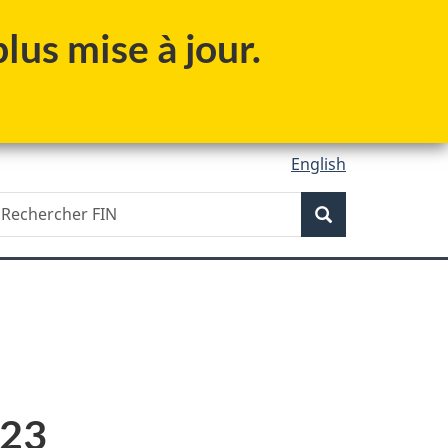
lus mise à jour.
English
Recherche
echercher
Recherche
IN
023