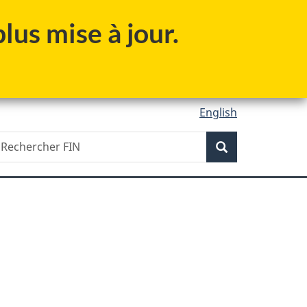
lus mise à jour.
English
Recherche
echercher
Recherche
IN