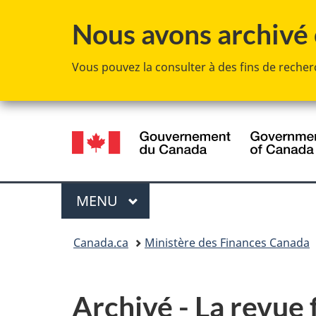
Nous avons archivé c
Vous pouvez la consulter à des fins de recherc
Sélection
de
la
Menu
MENU
PRINCIPAL
langue
Vous
Canada.ca
Ministère des Finances Canada
êtes
ici :
Archivé - La revue