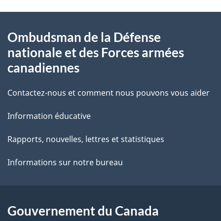
t
À
a
Ombudsman de la Défense
propos
i
nationale et des Forces armées
de
l
canadiennes
ce
s
Contactez-nous et comment nous pouvons vous aider
site
d
Information éducative
e
Rapports, nouvelles, lettres et statistiques
l
Informations sur notre bureau
a
p
Gouvernement du Canada
a