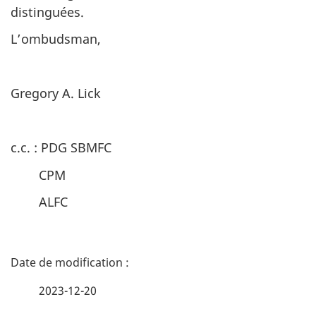
distinguées.
L’ombudsman,
Gregory A. Lick
c.c. : PDG SBMFC
CPM
ALFC
D
é
2023-12-20