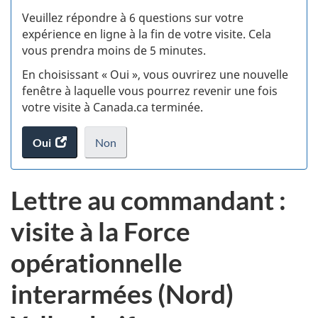
S
Veuillez répondre à 6 questions sur votre
d
expérience en ligne à la fin de votre visite. Cela
vous prendra moins de 5 minutes.
fi
En choisissant « Oui », vous ouvrirez une nouvelle
d
fenêtre à laquelle vous pourrez revenir une fois
votre visite à Canada.ca terminée.
vi
Oui
accéder
Non
(t
au
je
.
sondage.
ne
d
Lettre au commandant :
veux
pas
visite à la Force
participer
au
opérationnelle
sondage
du
interarmées (Nord)
site
web,