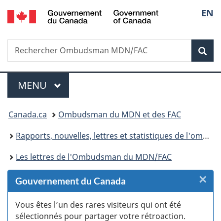
/
Sélec
EN
Passer
Passer
Passer
Passer
Government
au
au
à
à
de
of
Gestionnaire
contenu
«
la
Canada
Recherche
Rechercher
des
principal
Au
version
Rec
la
Ombudsman
Invitations
sujet
HTML
MDN/FAC
du
simplifiée
langu
Menu
gouvernement
MENU
PRINCIPAL
»
Vous
Canada.ca
Ombudsman du MDN et des FAC
êtes
Rapports, nouvelles, lettres et statistiques de l'ombudsman du MDN/FAC
ici :
Les lettres de l'Ombudsman du MDN/FAC
×
F
Gouvernement du Canada
:
Vous êtes l’un des rares visiteurs qui ont été
sélectionnés pour partager votre rétroaction.