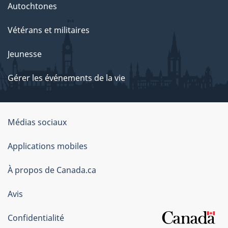
Autochtones
Vétérans et militaires
Jeunesse
Gérer les événements de la vie
Organisation
Médias sociaux
du
Applications mobiles
gouvernement
du
À propos de Canada.ca
Canada
Avis
Confidentialité