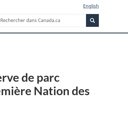
English
Recherche
echercher
Recherche
ans
anada.ca
erve de parc
remière Nation des