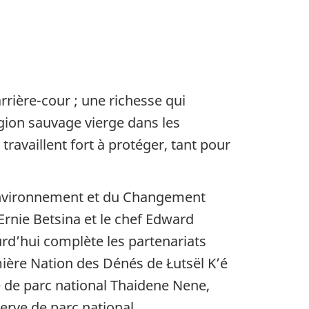
rière-cour ; une richesse qui
ion sauvage vierge dans les
availlent fort à protéger, tant pour
’Environnement et du Changement
Ernie Betsina et le chef Edward
rd’hui complète les partenariats
mière Nation des Dénés de Łutsël K’é
e de parc national Thaidene Nene,
erve de parc national.