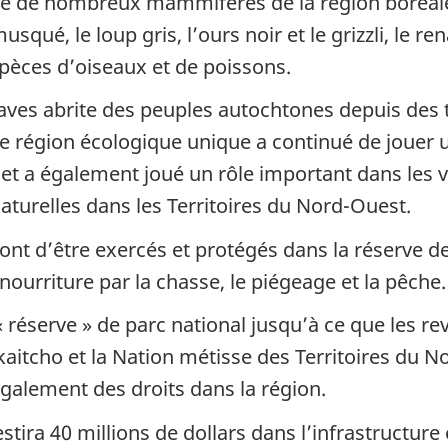
te de nombreux mammifères de la région boréale
usqué, le loup gris, l’ours noir et le grizzli, le re
spèces d’oiseaux et de poissons.
laves abrite des peuples autochtones depuis de
e région écologique unique a continué de jouer un
et a également joué un rôle important dans les 
urelles dans les Territoires du Nord-Ouest.
ont d’être exercés et protégés dans la réserve d
 nourriture par la chasse, le piégeage et la pêche.
 réserve » de parc national jusqu’à ce que les rev
aitcho et la Nation métisse des Territoires du No
également des droits dans la région.
ra 40 millions de dollars dans l’infrastructure e