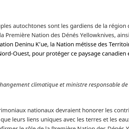
euples autochtones sont les gardiens de la régio
c la Première Nation des Dénés Yellowknives, ains
ation Deninu K’ue, la Nation métisse des Territo
ord-Ouest, pour protéger ce paysage canadien e
Changement climatique et ministre responsable de
trimoniaux nationaux devraient honorer les cont
i que leurs liens uniques avec les terres et les eau
nfirmer le rôle de la Première Nation
des Dénés
Y