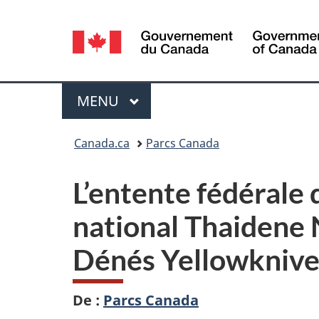
Sélection
de
la
Menu
MENU
PRINCIPAL
langue
Vous
Canada.ca
Parcs Canada
êtes
L’entente fédérale 
ici :
national Thaidene 
Dénés Yellowknive
De :
Parcs Canada