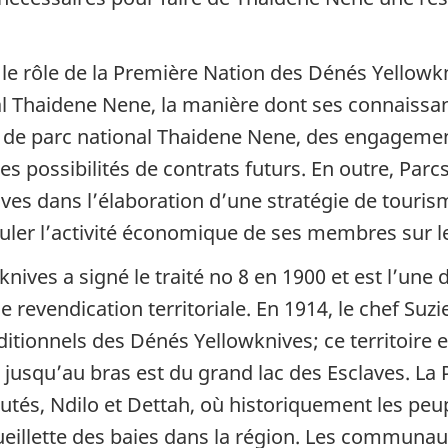
le rôle de la Première Nation des Dénés Yellowkn
nal Thaidene Nene, la manière dont ses connaissa
rve de parc national Thaidene Nene, des engageme
es possibilités de contrats futurs. En outre, Par
es dans l’élaboration d’une stratégie de tourism
muler l’activité économique de ses membres sur le
ives a signé le traité no 8 en 1900 et est l’une
 revendication territoriale. En 1914, le chef Suz
raditionnels des Dénés Yellowknives; ce territoir
d jusqu’au bras est du grand lac des Esclaves. L
s, Ndilo et Dettah, où historiquement les peupl
cueillette des baies dans la région. Les communa