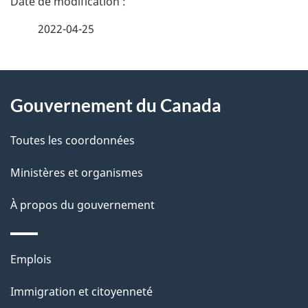
é
2022-04-25
t
À
a
Gouvernement du Canada
propos
i
de
l
Toutes les coordonnées
ce
s
Ministères et organismes
site
d
À propos du gouvernement
e
l
Thèmes
Emplois
et
a
Immigration et citoyenneté
sujets