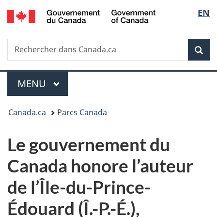
/
Sélec
EN
Passer
Passer
Passer
Government
au
à
à
de
of
contenu
«
la
Canada
Recherche
Rechercher
principal
Au
version
Rec
la
dans
sujet
HTML
Canada.ca
du
simplifiée
langu
Menu
gouvernement
MENU
PRINCIPAL
»
Vous
Canada.ca
Parcs Canada
êtes
Le gouvernement du
ici :
Canada honore l’auteur
de l’Île-du-Prince-
Édouard (Î.-P.-É.),