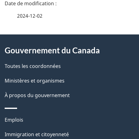
D
é
2024-12-02
t
À
a
Gouvernement du Canada
propos
i
de
l
Toutes les coordonnées
ce
s
Ministères et organismes
site
d
À propos du gouvernement
e
l
Thèmes
Emplois
et
a
Immigration et citoyenneté
sujets