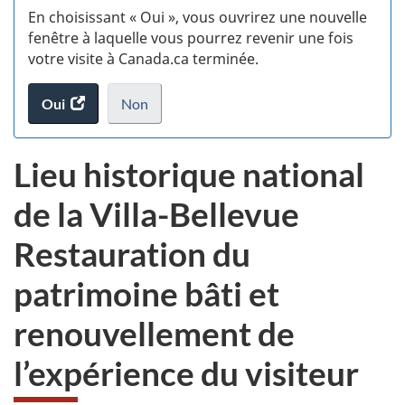
En choisissant « Oui », vous ouvrirez une nouvelle
w
fenêtre à laquelle vous pourrez revenir une fois
votre visite à Canada.ca terminée.
(t
Oui
accéder
Non
d
au
je
.
sondage.
ne
Lieu historique national
veux
pas
de la Villa-Bellevue
participer
au
Restauration du
sondage
du
patrimoine bâti et
site
web,
renouvellement de
l’expérience du visiteur