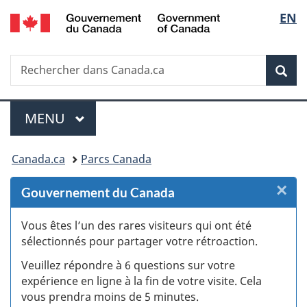
/
Sélec
EN
Passer
Passer
Passer
Passer
Government
au
au
à
à
de
of
Gestionnaire
contenu
«
la
Canada
Recherche
Rechercher
des
principal
Au
version
Rec
la
dans
Invitations
sujet
HTML
Canada.ca
du
simplifiée
langu
Menu
gouvernement
MENU
PRINCIPAL
»
Vous
Canada.ca
Parcs Canada
êtes
×
F
Gouvernement du Canada
ici :
:
Vous êtes l’un des rares visiteurs qui ont été
sélectionnés pour partager votre rétroaction.
S
Veuillez répondre à 6 questions sur votre
d
expérience en ligne à la fin de votre visite. Cela
vous prendra moins de 5 minutes.
si