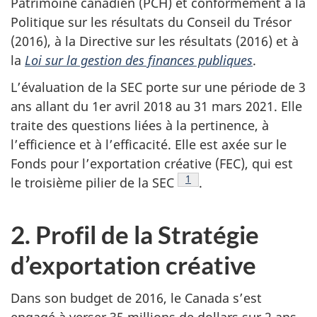
Patrimoine canadien (PCH) et conformément à la
Politique sur les résultats du Conseil du Trésor
(2016), à la Directive sur les résultats (2016) et à
la
Loi sur la gestion des finances publiques
.
L’évaluation de la SEC porte sur une période de 3
ans allant du 1er avril 2018 au 31 mars 2021. Elle
traite des questions liées à la pertinence, à
l’efficience et à l’efficacité. Elle est axée sur le
Fonds pour l’exportation créative (FEC), qui est
Note de bas de page
1
le troisième pilier de la SEC
.
2. Profil de la Stratégie
d’exportation créative
Dans son budget de 2016, le Canada s’est
engagé à verser 35 millions de dollars sur 2 ans