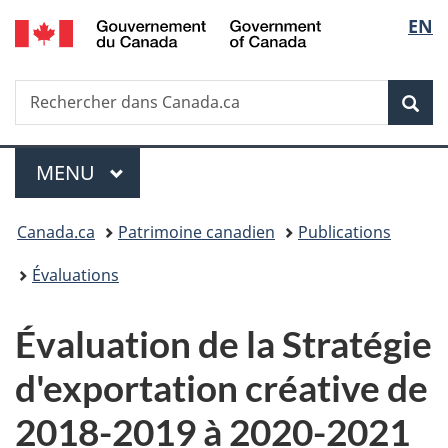
/
Sélec
EN
Passer
Passer
Passer
Government
au
à
à
de
of
contenu
«
la
Canada
Recherche
Rechercher
principal
Au
version
Rec
la
dans
sujet
HTML
Canada.ca
du
simplifiée
langu
Menu
gouvernement
MENU
PRINCIPAL
»
Vous
Canada.ca
Patrimoine canadien
Publications
êtes
Évaluations
ici :
Évaluation de la Stratégie
d'exportation créative de
2018-2019 à 2020-2021