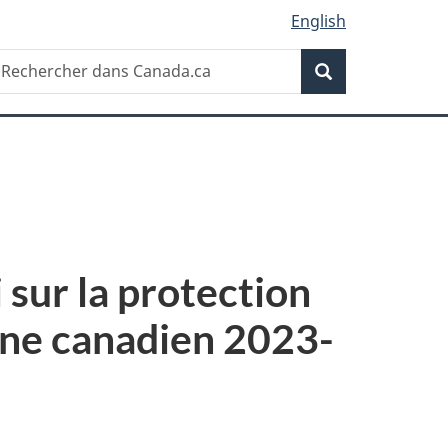
English
Recherche
echercher
Recherche
ans
anada.ca
 sur la protection
ine canadien 2023-