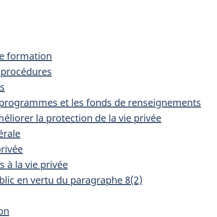
 de formation
et procédures
es
s programmes et les fonds de renseignements
améliorer la protection de la vie privée
érale
privée
s à la vie privée
ublic en vertu du paragraphe 8(2)
ion