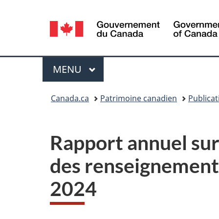
Sélection
de
la
Menu
MENU
PRINCIPAL
langue
Vous
Canada.ca
Patrimoine canadien
Publicat
êtes
ici :
Rapport annuel sur 
des renseignement
2024