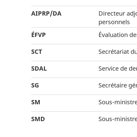
AIPRP/DA
Directeur adj
personnels
ÉFVP
Évaluation des
SCT
Secrétariat d
SDAL
Service de d
SG
Secrétaire gé
SM
Sous-ministr
SMD
Sous-ministr