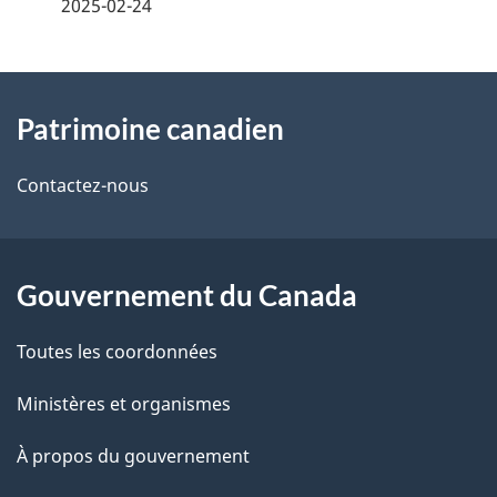
é
2025-02-24
t
À
a
Patrimoine canadien
propos
i
de
l
Contactez-nous
ce
s
site
d
Gouvernement du Canada
e
Toutes les coordonnées
l
Ministères et organismes
a
À propos du gouvernement
p