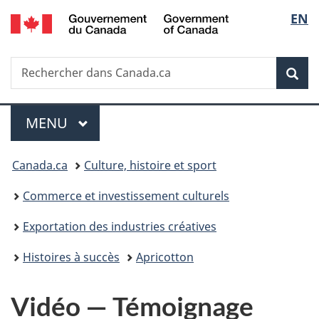
/
Sélec
EN
Passer
Passer
Passer
Government
au
à
à
de
of
contenu
«
la
Canada
Recherche
Rechercher
principal
Au
version
Rec
la
dans
sujet
HTML
Canada.ca
du
simplifiée
langu
Menu
gouvernement
MENU
PRINCIPAL
»
Vous
Canada.ca
Culture, histoire et sport
êtes
Commerce et investissement culturels
ici :
Exportation des industries créatives
Histoires à succès
Apricotton
Vidéo — Témoignage