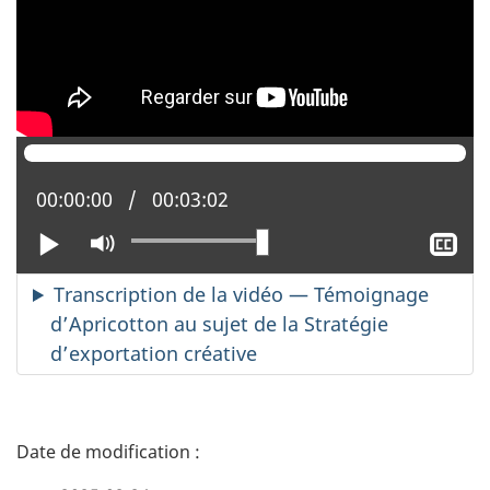
Position actuelle :
00:00:00
Temps total :
00:03:02
Lire
Activer
Aff
le
le
mode
sou
Transcription de la vidéo — Témoignage
muet
tit
d’Apricotton au sujet de la Stratégie
d’exportation créative
D