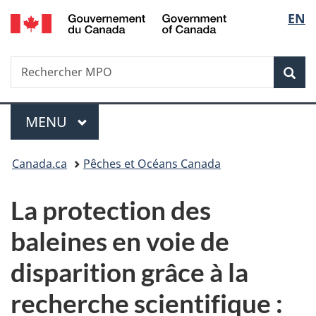
/
Sélec
EN
Passer
Passer
Passer
Government
au
à
à
de
of
contenu
«
la
Canada
Recherche
Rechercher
principal
Au
version
Rec
la
MPO
sujet
HTML
du
simplifiée
langu
Menu
gouvernement
MENU
PRINCIPAL
»
Vous
Canada.ca
Pêches et Océans Canada
êtes
La protection des
ici :
baleines en voie de
disparition grâce à la
recherche scientifique :