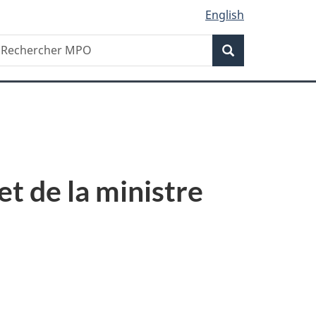
English
Recherche
echercher
Recherche
PO
et de la ministre