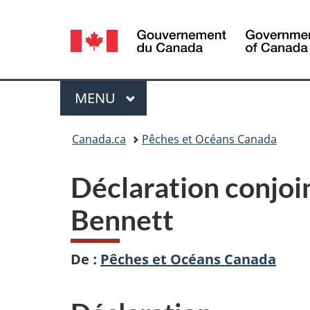
Sélection
de
la
Menu
MENU
PRINCIPAL
langue
Vous
Canada.ca
Pêches et Océans Canada
êtes
Déclaration conjoin
ici :
Bennett
De :
Pêches et Océans Canada