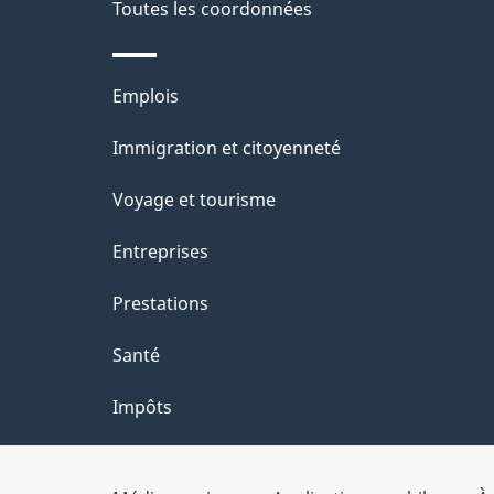
de
Toutes les coordonnées
l
ce
s
Thèmes
Emplois
site
d
et
Immigration et citoyenneté
sujets
e
Voyage et tourisme
l
Entreprises
a
Prestations
p
Santé
a
Impôts
g