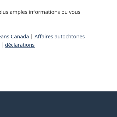
e plus amples informations ou vous
éans Canada
|
Affaires autochtones
|
déclarations