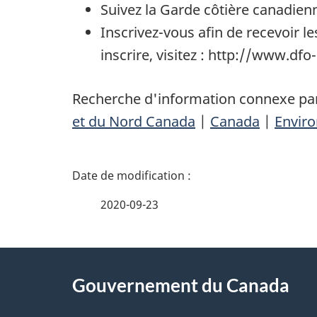
Suivez la Garde côtière canadien
Inscrivez-vous afin de recevoir l
inscrire, visitez :
http://www.dfo-
Recherche d'information connexe par
et du Nord Canada
|
Canada
|
Enviro
D
é
2020-09-23
t
À
a
Gouvernement du Canada
propos
i