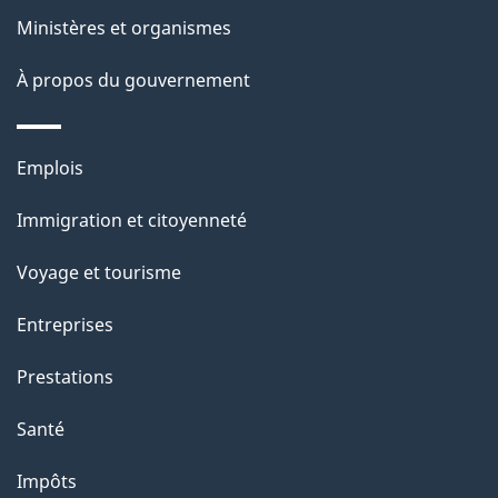
ce
s
Ministères et organismes
site
d
À propos du gouvernement
e
l
Thèmes
Emplois
et
a
Immigration et citoyenneté
sujets
p
Voyage et tourisme
a
Entreprises
g
Prestations
e
Santé
Impôts