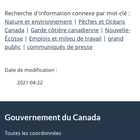
Recherche d'information connexe par mot-clé :
Nature et environnement
|
Pêches et Océans
Canada
|
Garde côtière canadienne
|
Nouvelle-
Écosse
|
Emplois et milieu de travail
|
grand
public
|
communiqués de presse
D
é
2021-04-22
t
À
a
Gouvernement du Canada
propos
i
de
l
Toutes les coordonnées