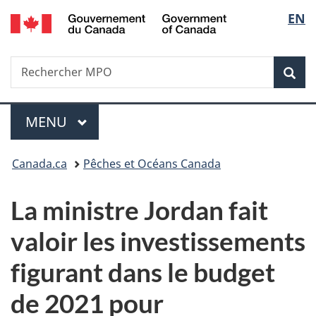
/
Sélec
EN
Passer
Passer
Passer
Government
au
à
à
de
of
contenu
«
la
Canada
Recherche
Rechercher
principal
Au
version
Rec
la
MPO
sujet
HTML
du
simplifiée
langu
Menu
gouvernement
MENU
PRINCIPAL
»
Vous
Canada.ca
Pêches et Océans Canada
êtes
La ministre Jordan fait
ici :
valoir les investissements
figurant dans le budget
de 2021 pour