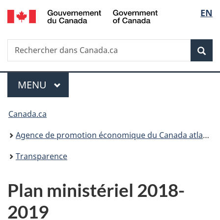
/
Sélec
EN
Passer
Passer
Passer
Government
au
à
à
de
of
contenu
«
la
Canada
Recherche
Rechercher
principal
Au
version
Rec
la
dans
sujet
HTML
Canada.ca
du
simplifiée
langu
Menu
gouvernement
MENU
PRINCIPAL
»
Vous
Canada.ca
êtes
Agence de promotion économique du Canada atlantique
ici :
Transparence
Plan ministériel 2018-
2019