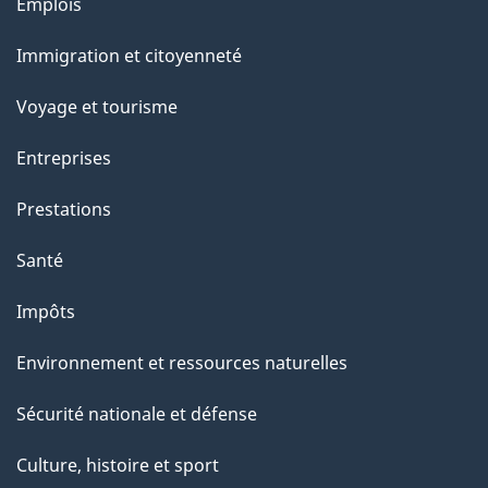
l
Thèmes
Emplois
et
a
Immigration et citoyenneté
sujets
p
Voyage et tourisme
a
Entreprises
g
Prestations
e
Santé
Impôts
Environnement et ressources naturelles
Sécurité nationale et défense
Culture, histoire et sport