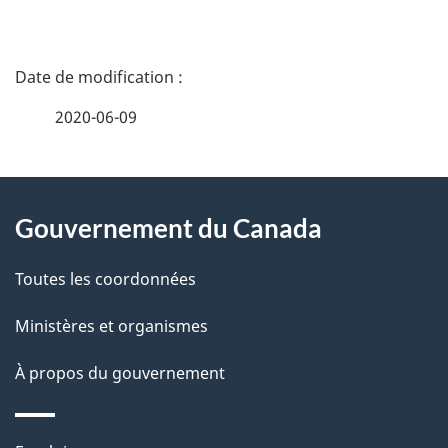
D
é
2020-06-09
t
À
a
Gouvernement du Canada
propos
i
de
l
Toutes les coordonnées
ce
s
Ministères et organismes
site
d
À propos du gouvernement
e