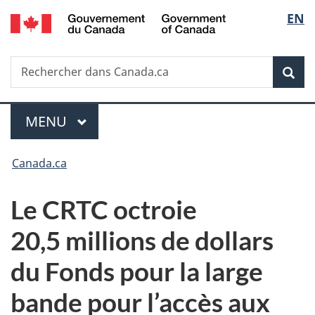
/
Sélec
EN
Passer
Passer
Passer
Government
au
à
à
de
of
contenu
«
la
Canada
Recherche
Rechercher
principal
Au
version
Rec
la
dans
sujet
HTML
Canada.ca
du
simplifiée
langu
Menu
gouvernement
MENU
PRINCIPAL
»
Vous
Canada.ca
êtes
Le CRTC octroie
ici :
20,5 millions de dollars
du Fonds pour la large
bande pour l’accès aux