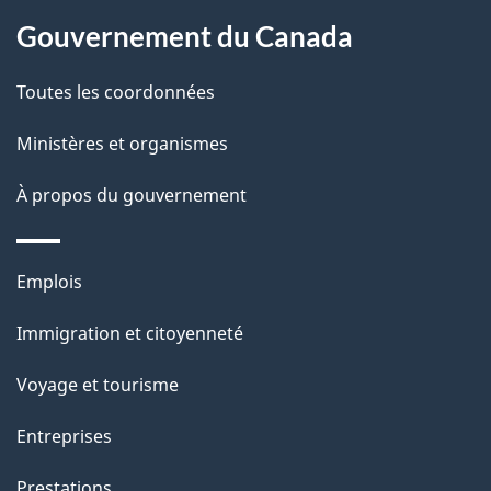
À
a
Gouvernement du Canada
propos
i
de
l
Toutes les coordonnées
ce
s
Ministères et organismes
site
d
À propos du gouvernement
e
l
Thèmes
Emplois
et
a
Immigration et citoyenneté
sujets
p
Voyage et tourisme
a
Entreprises
g
Prestations