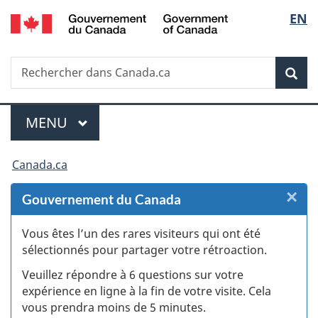
/
Sélec
EN
Passer
Passer
Passer
Passer
Government
au
au
à
à
de
of
Gestionnaire
contenu
«
la
Canada
Recherche
Rechercher
des
principal
Au
version
Rec
la
dans
Invitations
sujet
HTML
Canada.ca
du
simplifiée
langu
Menu
gouvernement
MENU
PRINCIPAL
»
Vous
Canada.ca
êtes
×
F
Gouvernement du Canada
ici :
:
Vous êtes l’un des rares visiteurs qui ont été
sélectionnés pour partager votre rétroaction.
S
Veuillez répondre à 6 questions sur votre
d
expérience en ligne à la fin de votre visite. Cela
vous prendra moins de 5 minutes.
si