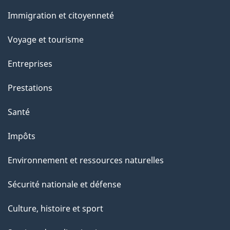
et
a
Immigration et citoyenneté
sujets
p
Voyage et tourisme
a
Entreprises
g
Prestations
e
Santé
Impôts
Environnement et ressources naturelles
Sécurité nationale et défense
Culture, histoire et sport