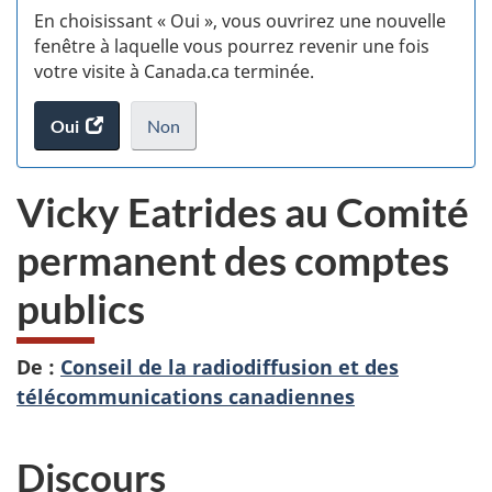
En choisissant « Oui », vous ouvrirez une nouvelle
w
fenêtre à laquelle vous pourrez revenir une fois
votre visite à Canada.ca terminée.
(t
Oui
accéder
Non
d
au
je
.
sondage.
ne
Vicky Eatrides au Comité
veux
pas
permanent des comptes
participer
au
publics
sondage
du
site
De :
Conseil de la radiodiffusion et des
web,
télécommunications canadiennes
Discours