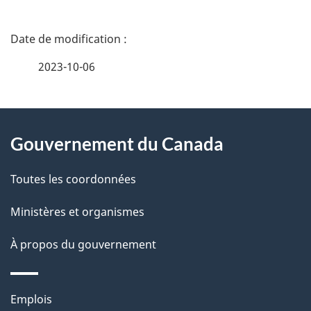
D
é
2023-10-06
t
À
a
Gouvernement du Canada
propos
i
de
l
Toutes les coordonnées
ce
s
Ministères et organismes
site
d
À propos du gouvernement
e
l
Thèmes
Emplois