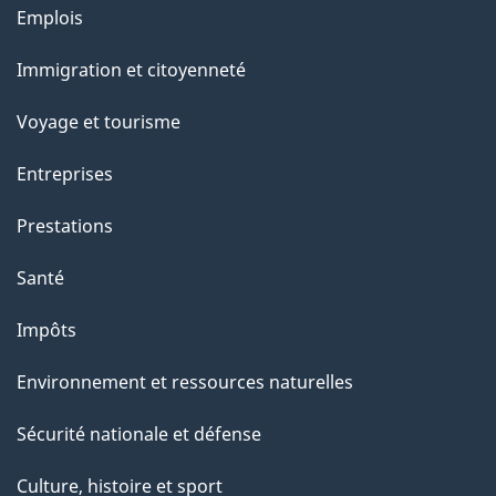
l
Thèmes
Emplois
et
a
Immigration et citoyenneté
sujets
p
Voyage et tourisme
a
Entreprises
g
Prestations
e
Santé
Impôts
Environnement et ressources naturelles
Sécurité nationale et défense
Culture, histoire et sport