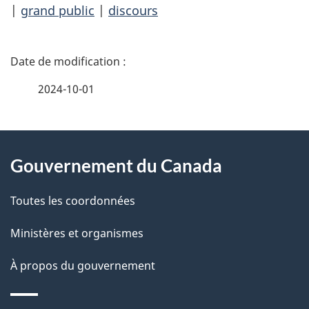
|
grand public
|
discours
D
é
2024-10-01
t
À
a
Gouvernement du Canada
propos
i
de
l
Toutes les coordonnées
ce
s
Ministères et organismes
site
d
À propos du gouvernement
e