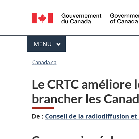
Sélection
de
la
Menu
MENU
PRINCIPAL
langue
Vous
Canada.ca
êtes
Le CRTC améliore le
ici :
brancher les Canad
De :
Conseil de la radiodiffusion 