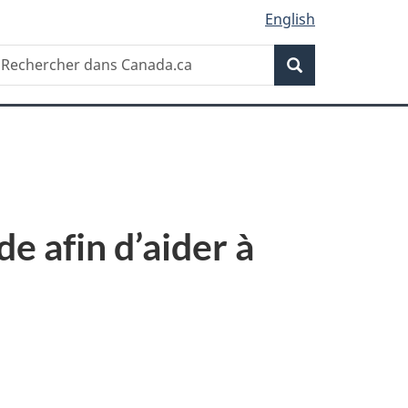
English
Recherche
echercher
Recherche
ans
anada.ca
e afin d’aider à