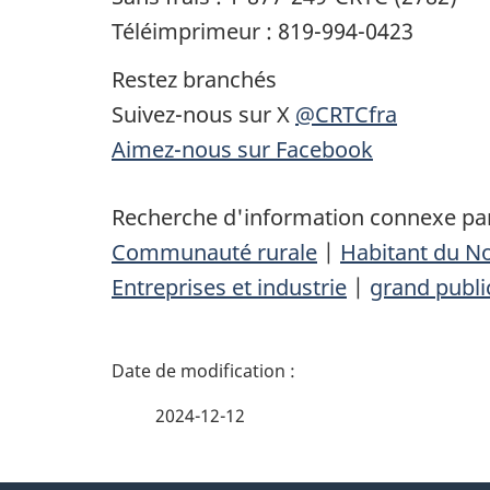
Téléimprimeur : 819-994-0423
Restez branchés
Suivez-nous sur X
@CRTCfra
Aimez-nous sur Facebook
Recherche d'information connexe par
Communauté rurale
|
Habitant du N
Entreprises et industrie
|
grand publi
D
é
2024-12-12
t