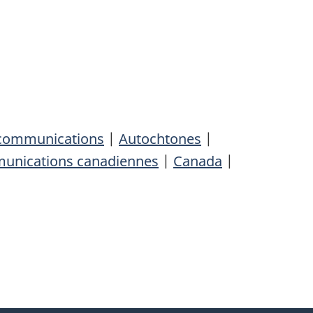
communications
|
Autochtones
|
mmunications canadiennes
|
Canada
|