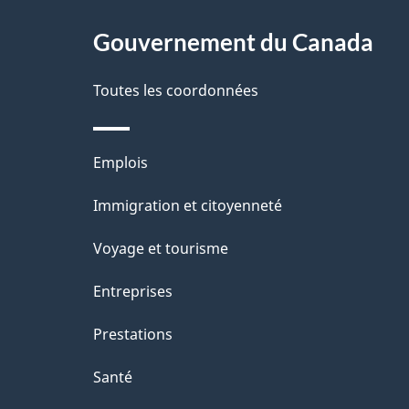
À
a
Gouvernement du Canada
propos
i
de
Toutes les coordonnées
l
ce
s
Thèmes
Emplois
site
d
et
Immigration et citoyenneté
sujets
e
Voyage et tourisme
l
Entreprises
a
Prestations
p
Santé