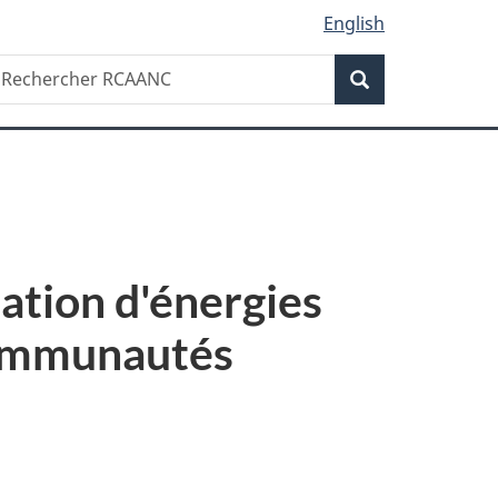
English
Recherche
echercher
Recherche
CAANC
ation d'énergies
communautés