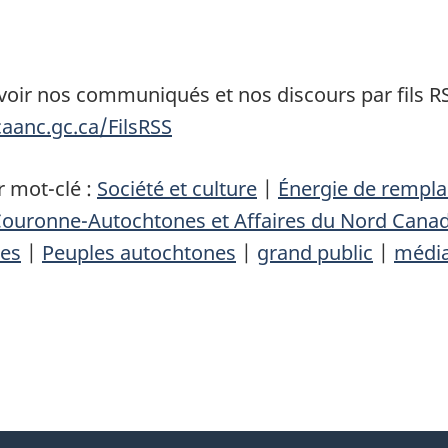
ir nos communiqués et nos discours par fils RS
aanc.gc.ca/FilsRSS
 mot-clé :
Société et culture
|
Énergie de rempl
Couronne-Autochtones et Affaires du Nord Cana
nes
|
Peuples autochtones
|
grand public
|
médi