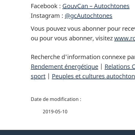
Facebook :
GouvCan – Autochtones
Instagram :
@gcAutochtones
Vous pouvez vous abonner pour recevo
ou pour vous abonner, visitez
www.rc
Recherche d'information connexe par
Rendement énergétique
|
Relations 
sport
|
Peuples et cultures autochto
D
é
2019-05-10
t