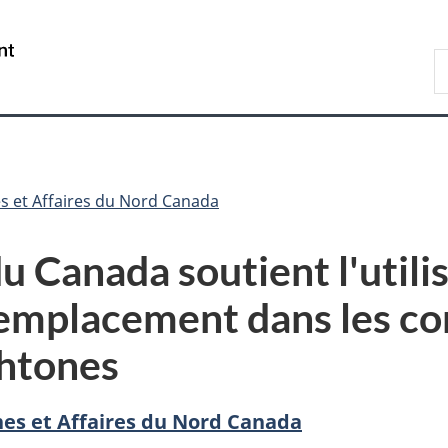
Passer
Passer
Passer
au
à
à
/
R
contenu
«
la
Government
R
principal
Au
version
of
sujet
HTML
Canada
du
simplifiée
gouvernement
»
s et Affaires du Nord Canada
 Canada soutient l'utilis
remplacement dans les 
chtones
es et Affaires du Nord Canada