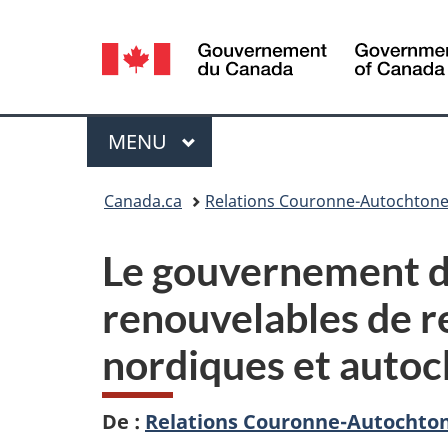
Sélection
de
la
Menu
MENU
PRINCIPAL
langue
Vous
Canada.ca
Relations Couronne-Autochtone
êtes
Le gouvernement du
ici :
renouvelables de 
nordiques et auto
De :
Relations Couronne-Autochton