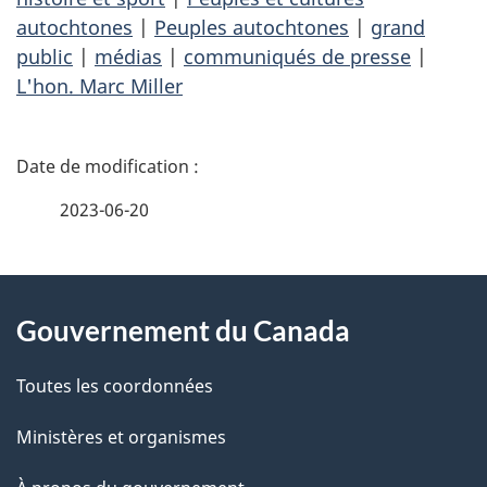
autochtones
|
Peuples autochtones
|
grand
public
|
médias
|
communiqués de presse
|
L'hon. Marc Miller
D
é
2023-06-20
t
À
a
Gouvernement du Canada
propos
i
de
l
Toutes les coordonnées
ce
s
Ministères et organismes
site
d