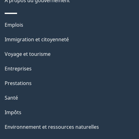
À propos du gouvernement
e
l
Thèmes
Emplois
et
a
Immigration et citoyenneté
sujets
p
Voyage et tourisme
a
Entreprises
g
Prestations
e
Santé
Impôts
Environnement et ressources naturelles