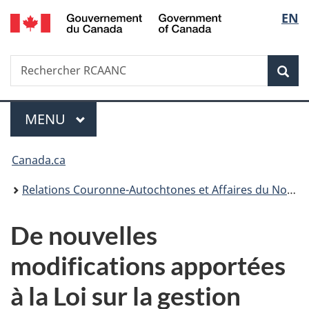
/
Sélec
EN
Passer
Passer
Passer
Government
au
à
à
de
of
contenu
«
la
Canada
Recherche
Rechercher
principal
Au
version
Rec
la
RCAANC
sujet
HTML
du
simplifiée
langu
Menu
gouvernement
MENU
PRINCIPAL
»
Vous
Canada.ca
êtes
Relations Couronne-Autochtones et Affaires du Nord Canada
ici :
De nouvelles
modifications apportées
à la Loi sur la gestion